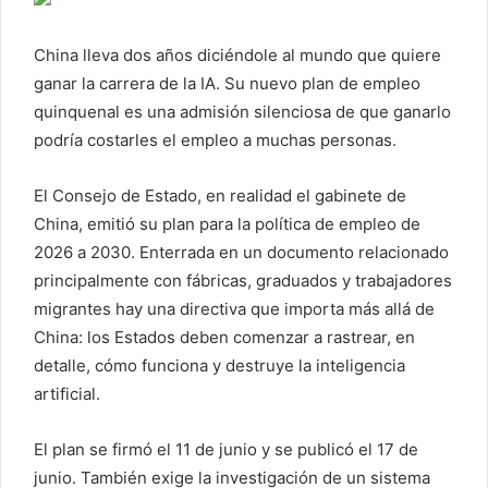
a
r
China lleva dos años diciéndole al mundo que quiere
u
ganar la carrera de la IA. Su nuevo plan de empleo
n
c
quinquenal es una admisión silenciosa de que ganarlo
o
podría costarles el empleo a muchas personas.
r
r
El Consejo de Estado, en realidad el gabinete de
e
China, emitió su plan para la política de empleo de
o
2026 a 2030. Enterrada en un documento relacionado
e
principalmente con fábricas, graduados y trabajadores
l
migrantes hay una directiva que importa más allá de
e
China: los Estados deben comenzar a rastrear, en
c
detalle, cómo funciona y destruye la inteligencia
t
artificial.
r
ó
El plan se firmó el 11 de junio y se publicó el 17 de
n
i
junio. También exige la investigación de un sistema