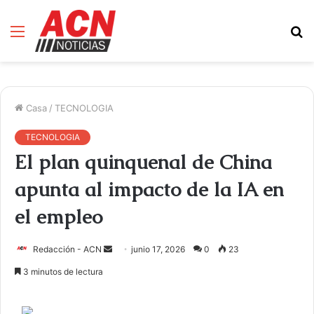
Menú
B
d
Casa
/
TECNOLOGIA
TECNOLOGIA
El plan quinquenal de China
apunta al impacto de la IA en
el empleo
Redacción - ACN
E
junio 17, 2026
0
23
n
3 minutos de lectura
v
i