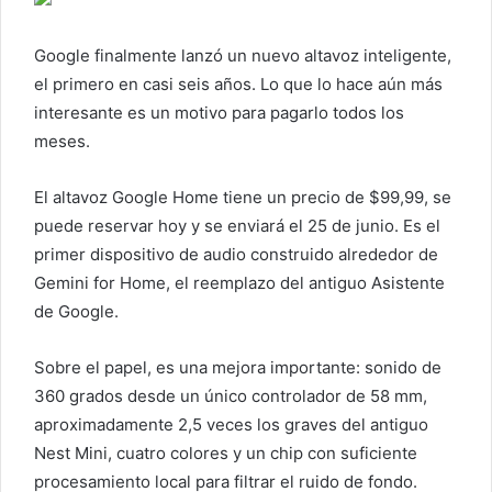
a
r
Google finalmente lanzó un nuevo altavoz inteligente,
u
el primero en casi seis años. Lo que lo hace aún más
n
c
interesante es un motivo para pagarlo todos los
o
meses.
r
r
El altavoz Google Home tiene un precio de $99,99, se
e
puede reservar hoy y se enviará el 25 de junio. Es el
o
primer dispositivo de audio construido alrededor de
e
Gemini for Home, el reemplazo del antiguo Asistente
l
de Google.
e
c
Sobre el papel, es una mejora importante: sonido de
t
360 ​​grados desde un único controlador de 58 mm,
r
aproximadamente 2,5 veces los graves del antiguo
ó
Nest Mini, cuatro colores y un chip con suficiente
n
i
procesamiento local para filtrar el ruido de fondo.