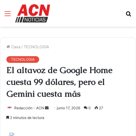
Menú
B
d
Casa
/
TECNOLOGIA
TECNOLOGIA
El altavoz de Google Home
cuesta 99 dólares, pero el
Gemini cuesta más
Redacción - ACN
E
junio 17, 2026
0
27
n
2 minutos de lectura
v
i