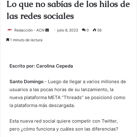
Lo que no sabías de los hilos de
las redes sociales
Redacción - ACN
E
julio 8, 2023
0
56
n
1 minuto de lectura
v
i
a
Escrito por: Carolina Cepeda
r
u
Santo Domingo
.- Luego de llegar a varios millones de
n
usuarios a las pocas horas de su lanzamiento, la
c
o
nueva plataforma META “Threads” se posicionó como
r
la plataforma más descargada.
r
e
Esta nueva red social quiere competir con Twitter,
o
pero ¿cómo funciona y cuáles son las diferencias?
e