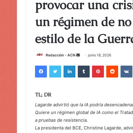
provocar una cris
un régimen de no 
estilo de la Guerr
Redacción - ACN
E
junio 18, 2026
n
Facebook
Twitter
LinkedIn
Tumblr
Pinterest
Reddit
VK
v
i
a
r
TL; DR
u
Lagarde advirtió que la IA podría desencadenar
n
Quiere un régimen global de IA como el Trata
c
o
a pruebas de resistencia.
r
La presidenta del BCE, Christine Lagarde, advirt