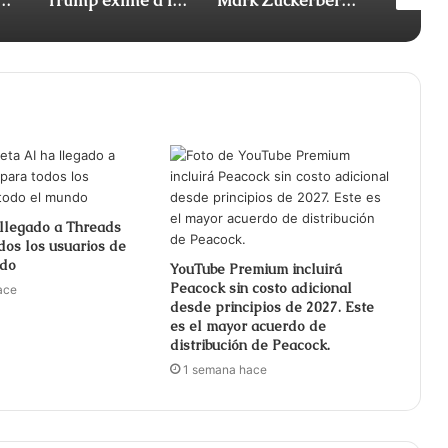
ingresos, pero el flujo de caja libre cayó un 91%
Trump exime a los centros de datos y a los cohetes de las leyes medioambientales
Mark Zuckerberg dice que Estados Unidos no debería bloquear los modelos chinos de IA
llegado a Threads
os los usuarios de
ndo
YouTube Premium incluirá
Peacock sin costo adicional
ace
desde principios de 2027. Este
es el mayor acuerdo de
distribución de Peacock.
1 semana hace