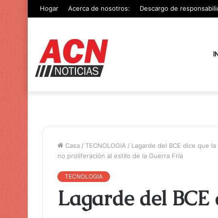
Hogar
Acerca de nosotros:
Descargo de responsabili
I
Casa
/
TECNOLOGIA
/
Lagarde del BCE dice que la 
no proliferación al estilo de la Guerra Fría
TECNOLOGIA
Lagarde del BCE d