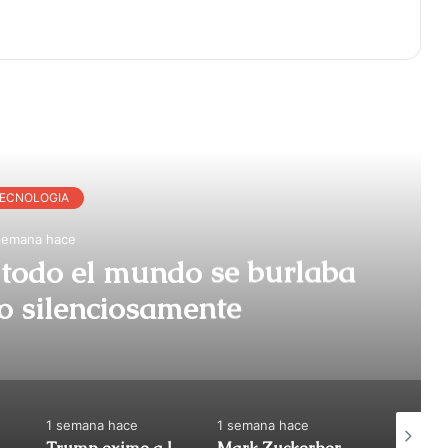
r Siguiente
ECNOLOGIA
semana hace
e todo el mundo se burlaba
o silenciosamente
1 semana hace
1 semana hace
1 semana