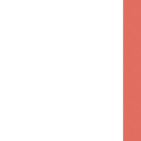
Impuesto de transferencia: cuánto cuesta cuando su representante está solo en una llamada
La mayor parte del gasto empresarial en IA aún no ha salido del laboratorio
(sin título)