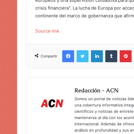
europeos y una supervisión cuidadosa para que
crisis financiera". La lucha de Europa por acce
continente del marco de gobernanza que afirma
Source link
Facebook
Twitter
LinkedIn
Tumblr
Pinterest
Compartir
Redacción - ACN
Somos un portal de noticias líd
una cobertura informativa inte
científicos y noticias de entret
mantenerse al día con los acon
internacional. Además de ofrec
análisis en profundidad y sus 