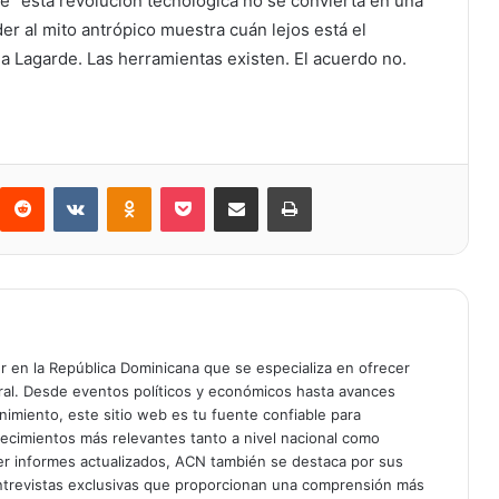
 "esta revolución tecnológica no se convierta en una
der al mito antrópico muestra cuán lejos está el
 Lagarde. Las herramientas existen. El acuerdo no.
Reddit
VKontakte
Odnoklassniki
Bolsillo
Compartir a través de Correo electrónico
Imprimir
er en la República Dominicana que se especializa en ofrecer
gral. Desde eventos políticos y económicos hasta avances
enimiento, este sitio web es tu fuente confiable para
tecimientos más relevantes tanto a nivel nacional como
er informes actualizados, ACN también se destaca por sus
entrevistas exclusivas que proporcionan una comprensión más