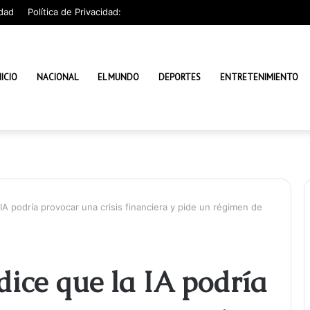
dad
Política de Privacidad:
NICIO
NACIONAL
EL MUNDO
DEPORTES
ENTRETENIMIENTO
IA podría provocar una crisis financiera y pide un régimen de
ice que la IA podría