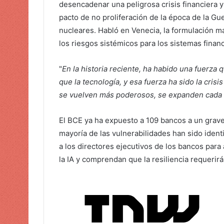
r
desencadenar una peligrosa crisis financiera y
e
pacto de no proliferación de la época de la Gu
o
nucleares. Habló en Venecia, la formulación m
e
los riesgos sistémicos para los sistemas financ
l
e
"
En la historia reciente, ha habido una fuerz
c
que la tecnología, y esa fuerza ha sido la crisis
t
se vuelven más poderosos, se expanden cada 
r
ó
El BCE ya ha expuesto a 109 bancos a un grave
n
mayoría de las vulnerabilidades han sido ident
i
c
a los directores ejecutivos de los bancos par
o
la IA y comprendan que la resiliencia requerirá