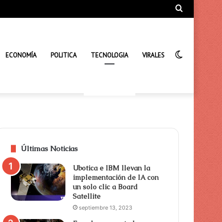
Búsqueda
de
Interrupto
ECONOMÍA
POLITICA
TECNOLOGIA
VIRALES
de
Últimas Noticias
Ubotica e IBM llevan la
implementación de IA con
un solo clic a Board
Satellite
la
septiembre 13, 2023