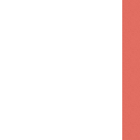
TECNOLOGIA
1 semana hace
Mater superó los ingresos, per
libre cayó un 
 hace
1 semana hace
1 semana hace