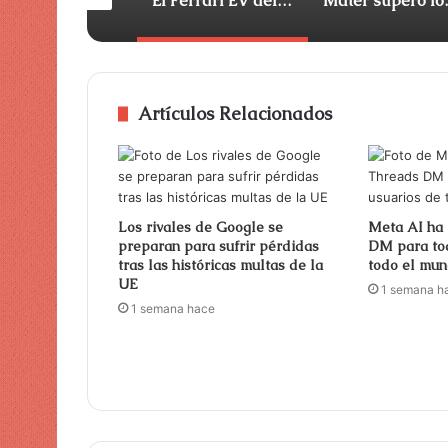
Agon recauda 30 millones de dólares para construir el campo de batalla sintético europeo para la IA de defensa
El Ferrari EV del que todo el mundo se burlaba se ha agotado silenciosamente
Mater superó los 
Artículos Relacionados
Los rivales de Google se
Meta AI ha 
preparan para sufrir pérdidas
DM para tod
tras las históricas multas de la
todo el mu
UE
1 semana h
1 semana hace