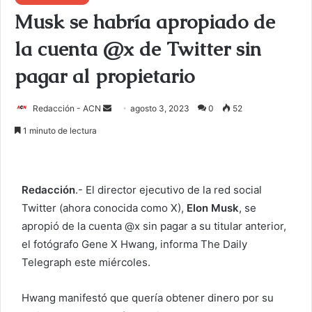
Musk se habría apropiado de
la cuenta @x de Twitter sin
pagar al propietario
Redacción - ACN
E
agosto 3, 2023
0
52
n
1 minuto de lectura
v
i
a
Redacción
.- El director ejecutivo de la red social
r
Twitter (ahora conocida como X),
Elon Musk
, se
u
apropió de la cuenta @x sin pagar a su titular anterior,
n
c
el fotógrafo Gene X Hwang, informa The Daily
o
Telegraph este miércoles.
r
r
Hwang manifestó que quería obtener dinero por su
e