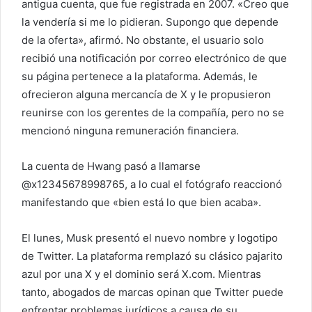
antigua cuenta, que fue registrada en 2007. «Creo que
o
la vendería si me lo pidieran. Supongo que depende
e
de la oferta», afirmó. No obstante, el usuario solo
l
recibió una notificación por correo electrónico de que
e
su página pertenece a la plataforma. Además, le
c
ofrecieron alguna mercancía de X y le propusieron
t
reunirse con los gerentes de la compañía, pero no se
r
mencionó ninguna remuneración financiera.
ó
n
i
La cuenta de Hwang pasó a llamarse
c
@x12345678998765, a lo cual el fotógrafo reaccionó
o
manifestando que «bien está lo que bien acaba».
El lunes, Musk presentó el nuevo nombre y logotipo
de Twitter. La plataforma remplazó su clásico pajarito
azul por una X y el dominio será X.com. Mientras
tanto, abogados de marcas opinan que Twitter puede
enfrentar problemas jurídicos a causa de su