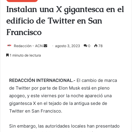
Instalan una X gigantesca en el
edificio de Twitter en San
Francisco
Redacción - ACN
E
agosto 3, 2023
0
78
n
1 minuto de lectura
v
i
a
REDACCIÓN INTERNACIONAL.-
El cambio de marca
r
de Twitter por parte de Elon Musk está en pleno
u
apogeo, y este viernes por la noche apareció una
n
c
gigantesca X en el tejado de la antigua sede de
o
Twitter en San Francisco.
r
r
Sin embargo, las autoridades locales han presentado
e