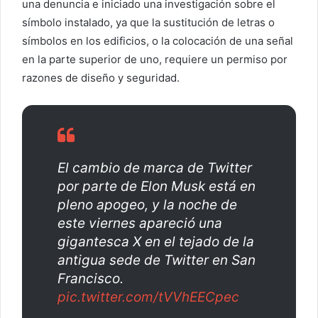
una denuncia e iniciado una investigación sobre el
o
símbolo instalado, ya que la sustitución de letras o
e
símbolos en los edificios, o la colocación de una señal
l
en la parte superior de uno, requiere un permiso por
e
razones de diseño y seguridad.
c
t
r
ó
n
El cambio de marca de Twitter
i
por parte de Elon Musk está en
c
o
pleno apogeo, y la noche de
este viernes apareció una
gigantesca X en el tejado de la
antigua sede de Twitter en San
Francisco.
pic.twitter.com/tVVhEECpec