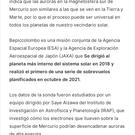
indica que las auroras en la magnetosfera sur de
o
Mercurio son similares a las que se ven en la Tierra y
e
Marte, por lo que el proceso puede ser universal en
l
todos los planetas de nuestro vecindario solar.
e
c
Bepiccolombo es una misión conjunta de la Agencia
t
Espacial Europea (ESA) y la Agencia de Exploración
r
Aeroespacial de Japón (JAXA) que
Se dirigió al
ó
planeta más interno del sistema solar en 2018 y
n
i
realizó el primero de una serie de sobrevuelos
c
planificados en octubre de 2021.
o
Los datos de la sonda fueron estudiados por un
equipo dirigido por Saye Aizawa del Instituto de
Investigación en Astrofísica y Planetología (IRAP), que
investigó cómo los electrones que llueven sobre la
superficie de Mercurio podrían desencadenar auroras
de alta energía.