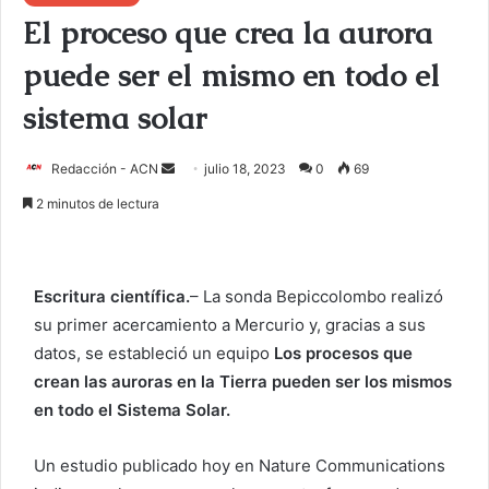
El proceso que crea la aurora
puede ser el mismo en todo el
sistema solar
Redacción - ACN
E
julio 18, 2023
0
69
n
2 minutos de lectura
v
i
a
Escritura científica.
– La sonda Bepiccolombo realizó
r
su primer acercamiento a Mercurio y, gracias a sus
u
datos, se estableció un equipo
Los procesos que
n
c
crean las auroras en la Tierra pueden ser los mismos
o
en todo el Sistema Solar.
r
r
Un estudio publicado hoy en Nature Communications
e