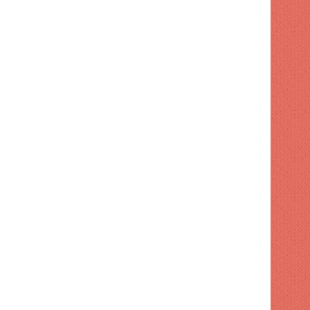
TECNOLOGIA
1 semana hace
Mater superó los ingresos, per
libre cayó un 