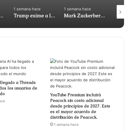
1 semana hace
1 semana hace
1 semana
ingresos, pero el flujo de caja libre cayó un 91%
Trump exime a los centros de datos y a los cohetes de las leyes medioambientales
Mark Zuckerberg dice que Estados Unidos no debería bloquear los modelos chinos de IA
llegado a Threads
os los usuarios de
ndo
YouTube Premium incluirá
Peacock sin costo adicional
ace
desde principios de 2027. Este
es el mayor acuerdo de
distribución de Peacock.
1 semana hace