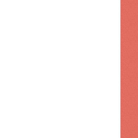
 hace
1 semana hace
1 semana hace
Impuesto de transferencia: cuánto cuesta cuando su representante está solo en una llamada
La mayor parte del gasto empresarial en IA aún no ha salido del laboratorio
(sin título)