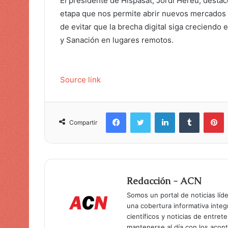
El presidente de Hispasat, Jordi Hereu, dest
etapa que nos permite abrir nuevos mercados 
de evitar que la brecha digital siga creciendo 
y Sanación en lugares remotos.
Source link
Facebook
Twitter
LinkedIn
Tumblr
Pinterest
Compartir
Redacción - ACN
Somos un portal de noticias líd
una cobertura informativa inte
científicos y noticias de entret
mantenerse al día con los acon