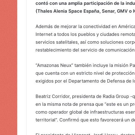
contó con una amplia participación de la ind
ó
(Thales Alenia Space España, Senar, GMV o 
n
i
Además de mejorar la conectividad en América,
c
Internet a todos los pueblos y ciudades remot
o
servicios satelitales, así como soluciones co
restablecimiento del servicio de comunicación
“Amazonas Neux” también incluye la misión Pat
que cuenta con un estricto nivel de protección
exigidos por el Departamento de Defensa de l
Beatriz Corridor, presidenta de Radia Group -
en la misma nota de prensa que “este es un pr
como operador global de infraestructuras esen
territorial”. Confirmó que esto favorecerá un d