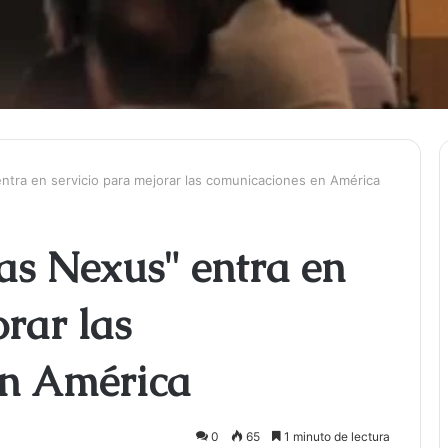
ntra en servicio para mejorar las comunicaciones en América
as Nexus" entra en
orar las
en América
0
65
1 minuto de lectura