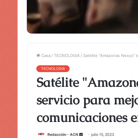
Casa
/
TECNOLOGIA
/
Satélite "Amazonas Nexus" e
TECNOLOGIA
Satélite "Amazon
servicio para mej
comunicaciones 
Redacción - ACN
E
julio 15, 2023