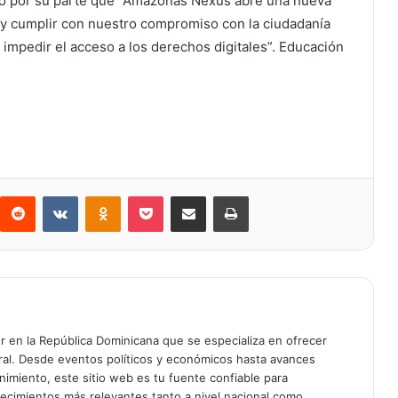
acó por su parte que “Amazonas Nexus abre una nueva
y cumplir con nuestro compromiso con la ciudadanía
e impedir el acceso a los derechos digitales”. Educación
Reddit
VKontakte
Odnoklassniki
Bolsillo
Compartir a través de Correo electrónico
Imprimir
er en la República Dominicana que se especializa en ofrecer
gral. Desde eventos políticos y económicos hasta avances
enimiento, este sitio web es tu fuente confiable para
tecimientos más relevantes tanto a nivel nacional como