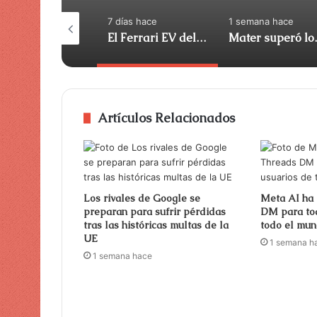
días hace
7 días hace
1 semana hace
Agon recauda 30 millones de dólares para construir el campo de batalla sintético europeo para la IA de defensa
El Ferrari EV del que todo el mundo se burlaba se ha agotado silenciosamente
Mater superó los 
Artículos Relacionados
Los rivales de Google se
Meta AI ha 
preparan para sufrir pérdidas
DM para tod
tras las históricas multas de la
todo el mu
UE
1 semana h
1 semana hace