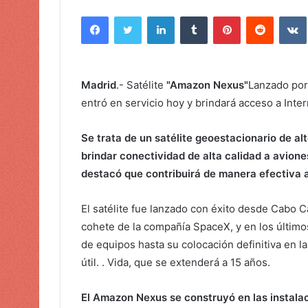
n
Facebook
Twitter
LinkedIn
Tumblr
Pinterest
Reddit
VK
v
i
a
r
Madrid
.- Satélite
"Amazon Nexus"
Lanzado por
u
entró en servicio hoy y brindará acceso a Inte
n
c
Se trata de un satélite geoestacionario de a
o
brindar conectividad de alta calidad a avion
r
destacó que contribuirá de manera efectiva a 
r
e
o
El satélite fue lanzado con éxito desde Cabo C
e
cohete de la compañía SpaceX, y en los último
l
de equipos hasta su colocación definitiva en l
e
útil. . Vida, que se extenderá a 15 años.
c
t
El Amazon Nexus se construyó en las instala
r