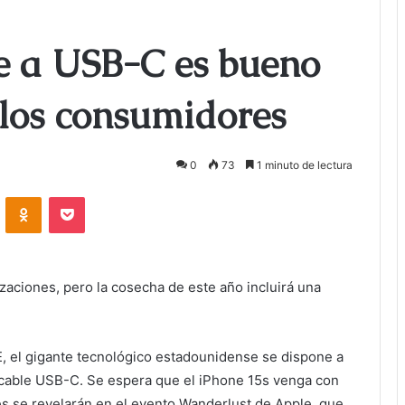
ne a USB-C es bueno
 los consumidores
0
73
1 minuto de lectura
ontakte
Odnoklassniki
Bolsillo
aciones, pero la cosecha de este año incluirá una
, el gigante tecnológico estadounidense se dispone a
 cable USB-C. Se espera que el iPhone 15s venga con
s se revelarán en el evento Wanderlust de Apple, que