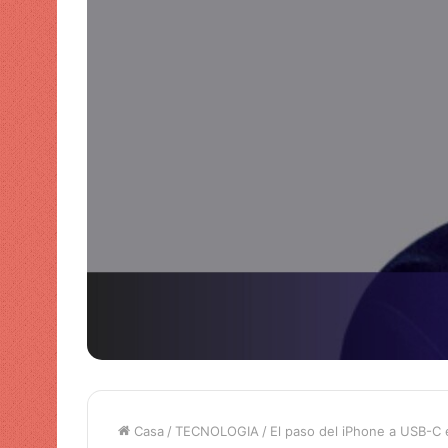
Casa
/
TECNOLOGIA
/
El paso del iPhone a USB-C 