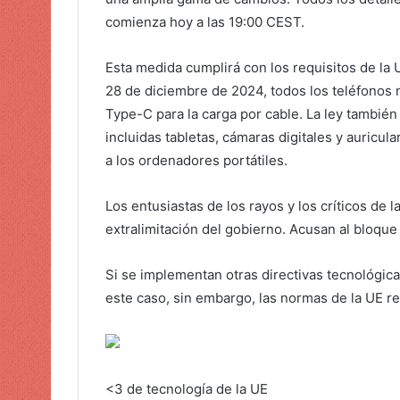
e
comienza hoy a las 19:00 CEST.
o
e
Esta medida cumplirá con los requisitos de la 
l
28 de diciembre de 2024, todos los teléfonos 
e
Type-C para la carga por cable. La ley también 
c
incluidas tabletas, cámaras digitales y auricul
t
a los ordenadores portátiles.
r
ó
Los entusiastas de los rayos y los críticos de
n
extralimitación del gobierno. Acusan al bloque 
i
c
Si se implementan otras directivas tecnológi
o
este caso, sin embargo, las normas de la UE 
<3 de tecnología de la UE