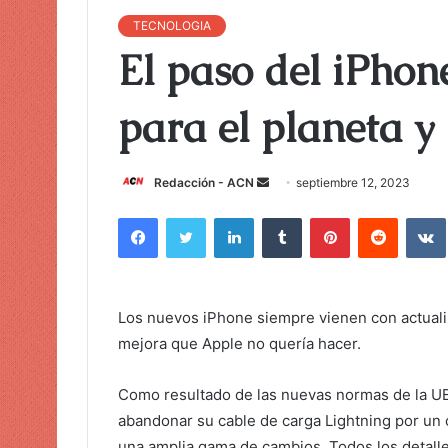
TECNOLOGIA
El paso del iPho
para el planeta y
Redacción - ACN
E
septiembre 12, 2023
n
Facebook
Twitter
LinkedIn
Tumblr
Pinterest
Reddit
VK
v
i
a
r
Los nuevos iPhone siempre vienen con actualiz
u
mejora que Apple no quería hacer.
n
c
Como resultado de las nuevas normas de la UE
o
abandonar su cable de carga Lightning por un
r
una amplia gama de cambios. Todos los detalle
r