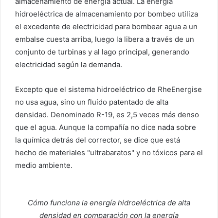
almacenamiento de energía actual. La energía
e
hidroeléctrica de almacenamiento por bombeo utiliza
l
el excedente de electricidad para bombear agua a un
e
embalse cuesta arriba, luego la libera a través de un
c
conjunto de turbinas y al lago principal, generando
t
electricidad según la demanda.
r
ó
Excepto que el sistema hidroeléctrico de RheEnergise
n
i
no usa agua, sino un fluido patentado de alta
c
densidad. Denominado R-19, es 2,5 veces más denso
o
que el agua. Aunque la compañía no dice nada sobre
la química detrás del corrector, se dice que está
hecho de materiales "ultrabaratos" y no tóxicos para el
medio ambiente.
Cómo funciona la energía hidroeléctrica de alta
densidad en comparación con la energía