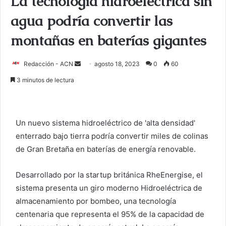
La tecnología hidroeléctrica sin
agua podría convertir las
montañas en baterías gigantes
Redacción - ACN
E
agosto 18, 2023
0
60
n
3 minutos de lectura
v
i
a
Un nuevo sistema hidroeléctrico de 'alta densidad'
r
enterrado bajo tierra podría convertir miles de colinas
u
de Gran Bretaña en baterías de energía renovable.
n
c
o
Desarrollado por la startup británica RheEnergise, el
r
sistema presenta un giro moderno
Hidroeléctrica de
r
almacenamiento por bombeo
, una tecnología
e
centenaria que representa el 95% de la capacidad de
o