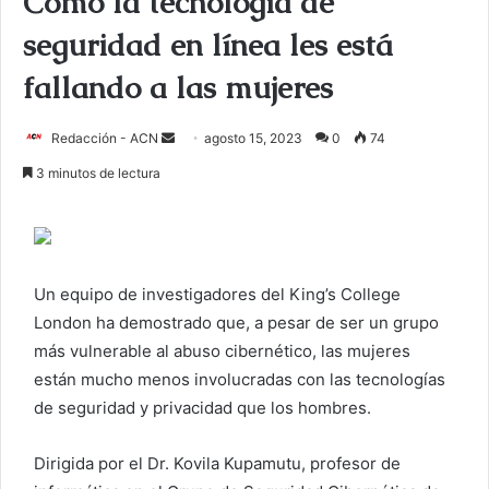
Cómo la tecnología de
seguridad en línea les está
fallando a las mujeres
Redacción - ACN
E
agosto 15, 2023
0
74
n
3 minutos de lectura
v
i
a
r
Un equipo de investigadores del King’s College
u
London ha demostrado que, a pesar de ser un grupo
n
c
más vulnerable al abuso cibernético, las mujeres
o
están mucho menos involucradas con las tecnologías
r
de seguridad y privacidad que los hombres.
r
e
Dirigida por el Dr. Kovila Kupamutu, profesor de
o