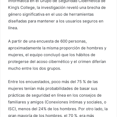
informática en el Grupo de Seguridad Cibernética de
e
King’s College, la investigación reveló una brecha de
l
género significativa en el uso de herramientas
e
diseñadas para mantener a los usuarios seguros en
c
línea.
t
r
A partir de una encuesta de 600 personas,
ó
aproximadamente la misma proporción de hombres y
n
i
mujeres, el equipo concluyó que los hábitos de
c
protegerse del acoso cibernético y el crimen diferían
o
mucho entre los dos grupos.
Entre los encuestados, poco más del 75 % de las
mujeres tenían más probabilidades de basar sus
prácticas de seguridad en línea en los consejos de
familiares y amigos (
Conexiones íntimas y sociales, o
ISC)
, menos del 24% de los hombres. Por otro lado, la
gran mayoría de los hombres, el 70 %, era más