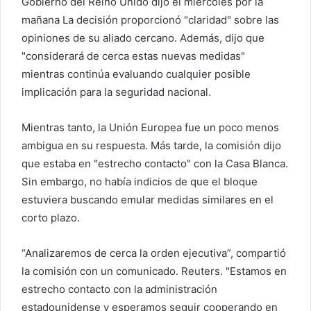
Gobierno del Reino Unido
dijo el miércoles por la
e
mañana
La decisión proporcionó "claridad" sobre las
l
opiniones de su aliado cercano. Además, dijo que
e
"considerará de cerca estas nuevas medidas"
c
mientras continúa evaluando cualquier posible
t
implicación para la seguridad nacional.
r
ó
Mientras tanto, la Unión Europea fue un poco menos
n
i
ambigua en su respuesta. Más tarde, la comisión dijo
c
que estaba en "estrecho contacto" con la Casa Blanca.
o
Sin embargo, no había indicios de que el bloque
estuviera buscando emular medidas similares en el
corto plazo.
“Analizaremos de cerca la orden ejecutiva”, compartió
la comisión con un comunicado.
Reuters
. "Estamos en
estrecho contacto con la administración
estadounidense y esperamos seguir cooperando en