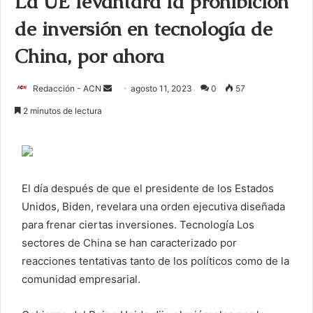
La UE levantará la prohibición
de inversión en tecnología de
China, por ahora
Redacción - ACN
E
agosto 11, 2023
0
57
n
2 minutos de lectura
v
i
a
r
El día después de que el presidente de los Estados
u
Unidos, Biden, revelara una orden ejecutiva diseñada
n
c
para frenar ciertas inversiones.
Tecnología
Los
o
sectores de China se han caracterizado por
r
reacciones tentativas tanto de los políticos como de la
r
comunidad empresarial.
e
o