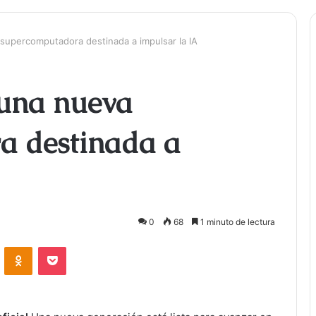
supercomputadora destinada a impulsar la IA
 una nueva
a destinada a
0
68
1 minuto de lectura
ontakte
Odnoklassniki
Bolsillo