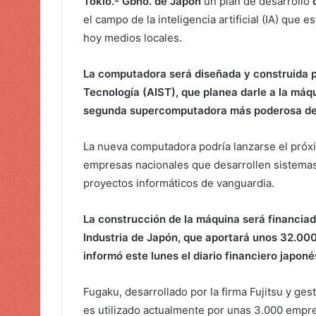
Tokio.- Gbno. de Japón
un plan de desarrollo
u
el campo de la inteligencia artificial (IA) que
n
hoy medios locales.
c
o
La computadora será diseñada y construida po
r
Tecnología (AIST), que planea darle a la má
r
e
segunda supercomputadora más poderosa del
o
e
La nueva computadora podría lanzarse el próxi
l
empresas nacionales que desarrollen sistemas d
e
proyectos informáticos de vanguardia.
c
t
La construcción de la máquina será financiad
r
Industria de Japón, que aportará unos 32.000
ó
informó este lunes el diario financiero japoné
n
i
Fugaku, desarrollado por la firma Fujitsu y ges
c
es utilizado actualmente por unas 3.000 empre
o