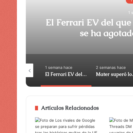
1 
El Ferrari EV del qu
eo
se ha agotad
semana hace
1 semana hace
2 semanas hace
Agon recauda 30 millones de dólares para construir el campo de batalla sintético europeo para la IA de defensa
El Ferrari EV del que todo el mundo se burlaba se ha agotado silenciosamente
Mater superó los 
Artículos Relacionados