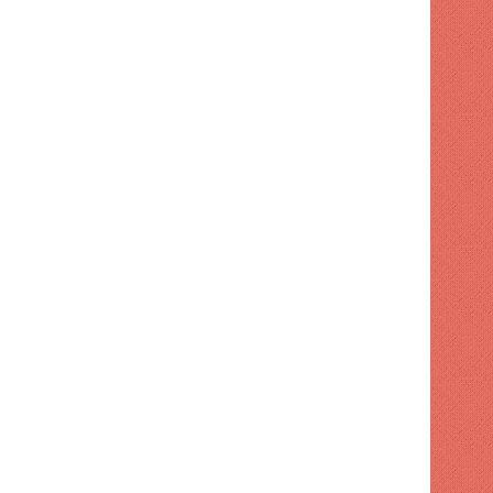
2 semanas hace
Mater superó los ingresos, per
libre cayó un 
s hace
2 semanas hace
2 semanas hace
Impuesto de transferencia: cuánto cuesta cuando su representante está solo en una llamada
La mayor parte del gasto empresarial en IA aún no ha salido del laboratorio
(sin título)