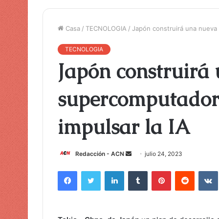
Casa
/
TECNOLOGIA
/
Japón construirá una nueva 
TECNOLOGIA
Japón construirá
supercomputador
impulsar la IA
Redacción - ACN
E
julio 24, 2023
n
Facebook
Twitter
LinkedIn
Tumblr
Pinterest
Reddit
VK
v
i
a
r