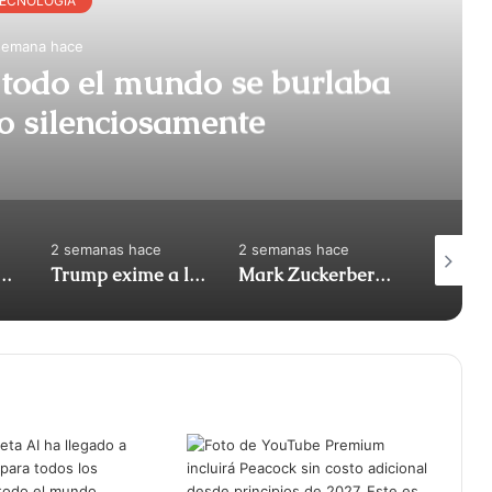
semana hace
e todo el mundo se burlaba
o silenciosamente
2 semanas hace
2 semanas hace
2 semana
ingresos, pero el flujo de caja libre cayó un 91%
Trump exime a los centros de datos y a los cohetes de las leyes medioambientales
Mark Zuckerberg dice que Estados Unidos no debería bloquear los modelos chinos de IA