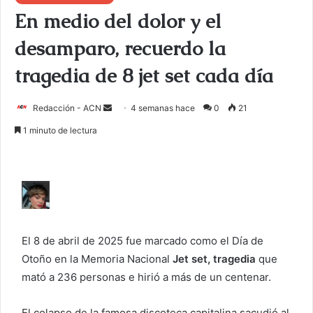
En medio del dolor y el
desamparo, recuerdo la
tragedia de 8 jet set cada día
Redacción - ACN
E
4 semanas hace
0
21
n
1 minuto de lectura
v
i
a
r
u
n
El 8 de abril de 2025 fue marcado como el Día de
c
Otoño en la Memoria Nacional
Jet set, tragedia
que
o
mató a 236 personas e hirió a más de un centenar.
r
r
e
El colapso de la famosa discoteca capitalina sacudió al