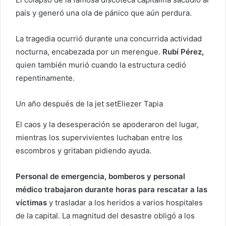
o
país y generó una ola de pánico que aún perdura.
e
l
La tragedia ocurrió durante una concurrida actividad
e
nocturna, encabezada por un merengue.
Rubí Pérez,
c
quien también murió cuando la estructura cedió
t
repentinamente.
r
ó
Un año después de la jet set
Eliezer Tapia
n
i
El caos y la desesperación se apoderaron del lugar,
c
mientras los supervivientes luchaban entre los
o
escombros y gritaban pidiendo ayuda.
Personal de emergencia, bomberos y personal
médico trabajaron durante horas para rescatar a las
víctimas
y trasladar a los heridos a varios hospitales
de la capital. La magnitud del desastre obligó a los