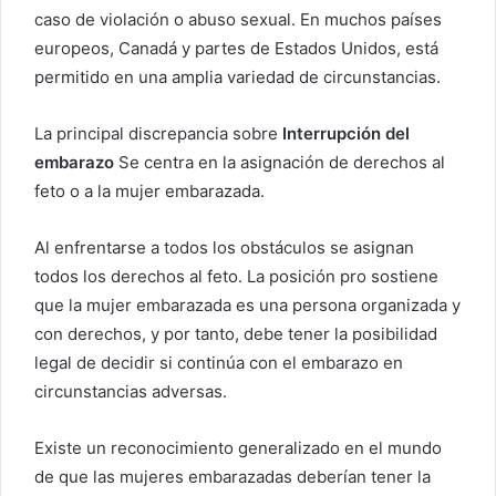
e
caso de violación o abuso sexual. En muchos países
l
europeos, Canadá y partes de Estados Unidos, está
e
permitido en una amplia variedad de circunstancias.
c
t
La principal discrepancia sobre
Interrupción del
r
embarazo
Se centra en la asignación de derechos al
ó
feto o a la mujer embarazada.
n
i
c
Al enfrentarse a todos los obstáculos se asignan
o
todos los derechos al feto. La posición pro sostiene
que la mujer embarazada es una persona organizada y
con derechos, y por tanto, debe tener la posibilidad
legal de decidir si continúa con el embarazo en
circunstancias adversas.
Existe un reconocimiento generalizado en el mundo
de que las mujeres embarazadas deberían tener la