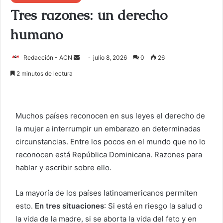
Tres razones: un derecho
humano
Redacción - ACN
E
julio 8, 2026
0
26
n
2 minutos de lectura
v
i
a
Muchos países reconocen en sus leyes el derecho de
r
la mujer a interrumpir un embarazo en determinadas
u
circunstancias. Entre los pocos en el mundo que no lo
n
c
reconocen está República Dominicana. Razones para
o
hablar y escribir sobre ello.
r
r
La mayoría de los países latinoamericanos permiten
e
esto.
En tres situaciones
: Si está en riesgo la salud o
o
la vida de la madre, si se aborta la vida del feto y en