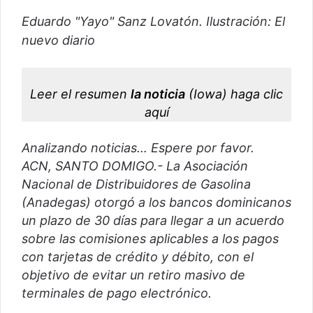
a
Eduardo "Yayo" Sanz Lovatón. Ilustración: El
r
nuevo diario
u
n
c
o
Leer el resumen
la noticia
(Iowa)
haga clic
r
aquí
r
e
Analizando noticias… Espere por favor.
o
ACN, SANTO DOMIGO.- La Asociación
e
Nacional de Distribuidores de Gasolina
l
(Anadegas) otorgó a los bancos dominicanos
e
un plazo de 30 días para llegar a un acuerdo
c
sobre las comisiones aplicables a los pagos
t
con tarjetas de crédito y débito, con el
r
objetivo de evitar un retiro masivo de
ó
terminales de pago electrónico.
n
i