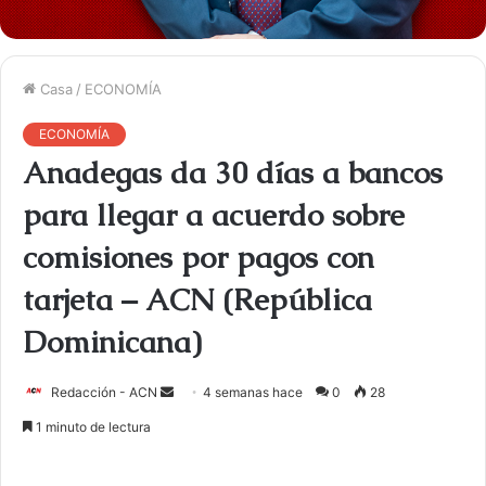
Casa
/
ECONOMÍA
ECONOMÍA
Anadegas da 30 días a bancos
para llegar a acuerdo sobre
comisiones por pagos con
tarjeta – ACN (República
Dominicana)
Redacción - ACN
E
4 semanas hace
0
28
n
1 minuto de lectura
v
i