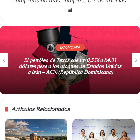
comprensión más completa de las noticias.
S
i
t
i
o
ECONOMÍA
w
e
El petróleo de Texas cae un 0,53% a 84,01
b
dólares pese a los ataques de Estados Unidos
a Irán – ACN (República Dominicana)
Artículos Relacionados