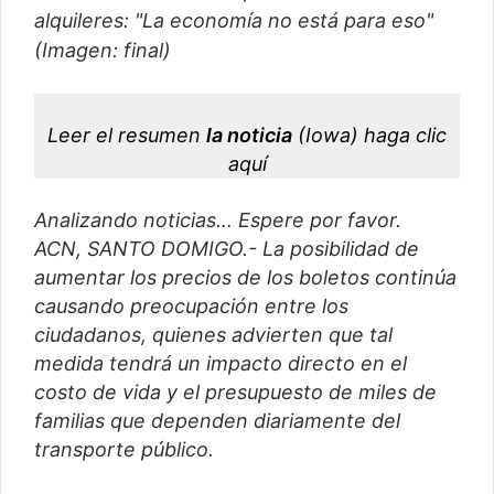
alquileres: "La economía no está para eso"
u
(Imagen: final)
n
c
o
r
Leer el resumen
la noticia
(Iowa)
haga clic
r
aquí
e
o
Analizando noticias… Espere por favor.
e
ACN, SANTO DOMIGO.- La posibilidad de
l
aumentar los precios de los boletos continúa
e
causando preocupación entre los
c
ciudadanos, quienes advierten que tal
t
medida tendrá un impacto directo en el
r
costo de vida y el presupuesto de miles de
ó
familias que dependen diariamente del
n
i
transporte público.
c