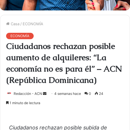
Casa
/
ECONOMÍA
ECONOMÍA
Ciudadanos rechazan posible
aumento de alquileres: “La
economía no es para él” – ACN
(República Dominicana)
Redacción - ACN
E
4 semanas hace
0
24
n
1 minuto de lectura
v
i
a
Ciudadanos rechazan posible subida de
r