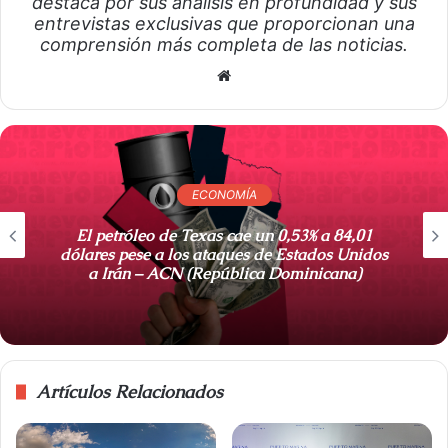
destaca por sus análisis en profundidad y sus
entrevistas exclusivas que proporcionan una
comprensión más completa de las noticias.
S
i
t
i
o
ECONOMÍA
w
e
El petróleo de Texas cae un 0,53% a 84,01
b
dólares pese a los ataques de Estados Unidos
a Irán – ACN (República Dominicana)
Artículos Relacionados