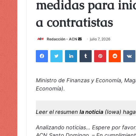
medidas para ini
a contratistas
Redacción - ACN
E
julio 7, 2026
n
Facebook
Twitter
LinkedIn
Tumblr
Pinterest
Reddit
VK
v
i
a
r
Ministro de Finanzas y Economía, Magí
u
Economía).
n
c
o
Leer el resumen
la noticia
(Iowa)
haga 
r
r
Analizando noticias… Espere por favor
e
o
ACN Santo Domingo. – En cumplimiento