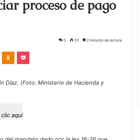
ciar proceso de pago
0
32
2 minutos de lectura
ontakte
Odnoklassniki
Bolsillo
n Díaz. (Foto: Ministerio de Hacienda y
clic aquí
.
 del mandato dado por la ley 16-26 que