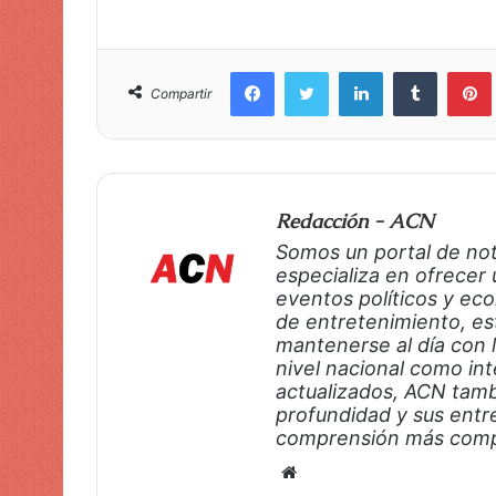
Facebook
Twitter
LinkedIn
Tumblr
Pinte
Compartir
Redacción - ACN
Somos un portal de not
especializa en ofrecer 
eventos políticos y eco
de entretenimiento, est
mantenerse al día con 
nivel nacional como in
actualizados, ACN tamb
profundidad y sus entr
comprensión más comple
S