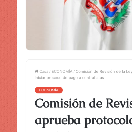
Casa
/
ECONOMÍA
/
Comisión de Revisión de la Le
iniciar proceso de pago a contratistas
ECONOMÍA
Comisión de Revis
aprueba protocolo