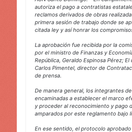
e
autoriza el pago a contratistas estatal
l
reclamos derivados de obras realizadas
e
primera sesión de trabajo donde se apr
c
citada ley y así honrar los compromiso
t
r
La aprobación fue recibida por la comi
ó
por el ministro de Finanzas y Economía
n
República, Geraldo Espinosa Pérez; El 
i
Carlos Pimentel, director de Contrata
c
de prensa.
o
De manera general, los integrantes de
encaminadas a establecer el marco efe
y proceder al reconocimiento y pago d
amparados por este reglamento bajo l
En ese sentido, el protocolo aprobado 