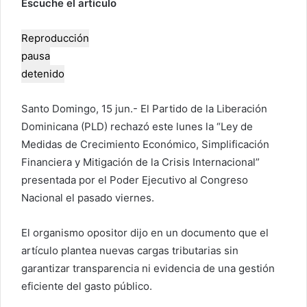
Escuche el articulo
r
u
Reproducción
n
pausa
c
o
detenido
r
r
Santo Domingo, 15 jun.- El Partido de la Liberación
e
Dominicana (PLD) rechazó este lunes la “Ley de
o
Medidas de Crecimiento Económico, Simplificación
e
Financiera y Mitigación de la Crisis Internacional”
l
presentada por el Poder Ejecutivo al Congreso
e
Nacional el pasado viernes.
c
t
El organismo opositor dijo en un documento que el
r
artículo plantea nuevas cargas tributarias sin
ó
garantizar transparencia ni evidencia de una gestión
n
eficiente del gasto público.
i
c