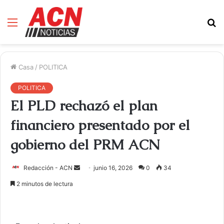
Menú
B
d
Casa
/
POLITICA
POLITICA
El PLD rechazó el plan
financiero presentado por el
gobierno del PRM ACN
Redacción - ACN
E
junio 16, 2026
0
34
n
2 minutos de lectura
v
i
a