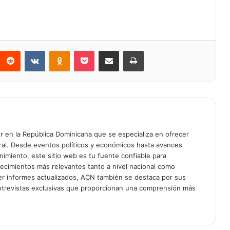
Reddit
VKontakte
Odnoklassniki
Bolsillo
Compartir a través de Correo electrónico
Imprimir
er en la República Dominicana que se especializa en ofrecer
gral. Desde eventos políticos y económicos hasta avances
enimiento, este sitio web es tu fuente confiable para
tecimientos más relevantes tanto a nivel nacional como
er informes actualizados, ACN también se destaca por sus
entrevistas exclusivas que proporcionan una comprensión más