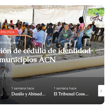
r Siguiente
POLITICA
semana hace
ción de cédula de identidad
en algunos municipios ACN
1 semana hace
1 semana hace
1 semana
iró apoyo al diputado Gonzalo Castillo y anunció | ACN
Danilo y Abinadar: atrapados en su propia reforma (Me gusta) | ACN
El Tribunal Constitucional anuló el decreto sobre la venta de alcohol