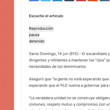
i
a
r
Escuche el articulo
u
n
Reproducción
c
pausa
o
detenido
r
r
Santo Domingo, 14 jun (EFE).- El excandidato p
e
o
dirigentes y militantes a mantener los "ojos" p
e
necesidades de los dominicanos.
l
e
Aseguró que "la gente no está esperando que e
c
esperando que el PLD vuelva a gobernar para s
t
r
"La verdadera unidad no se construye obligando
ó
comunes, respeto mutuo y compromiso con una
n