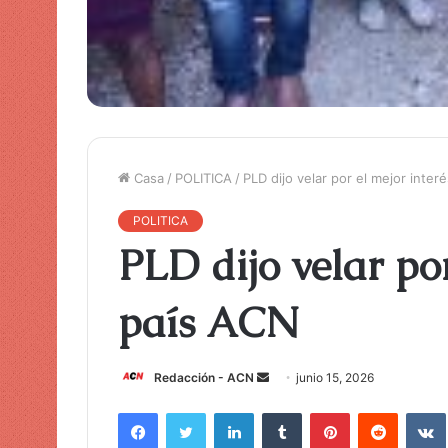
Casa
/
POLITICA
/
PLD dijo velar por el mejor inter
POLITICA
PLD dijo velar por
país ACN
Redacción - ACN
E
junio 15, 2026
n
Facebook
Twitter
LinkedIn
Tumblr
Pinterest
Reddit
VK
v