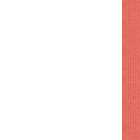
POLITICA
1 semana hace
Dirección de FP retiró apo
 hace
1 semana hace
1 semana hace
La democracia se puede perder en el silencio ACN
¿El apetito de RD es cero? (Me gusta) | ACN
Tobías Crespo acusó al gobierno de "engañar a la población" con préstamos con fines de seguridad vial