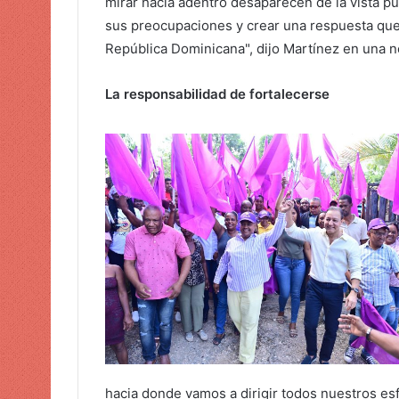
mirar hacia adentro desaparecen de la vista pú
i
sus preocupaciones y crear una respuesta que 
c
República Dominicana", dijo Martínez en una n
o
La responsabilidad de fortalecerse
hacia donde vamos a dirigir todos nuestros esf