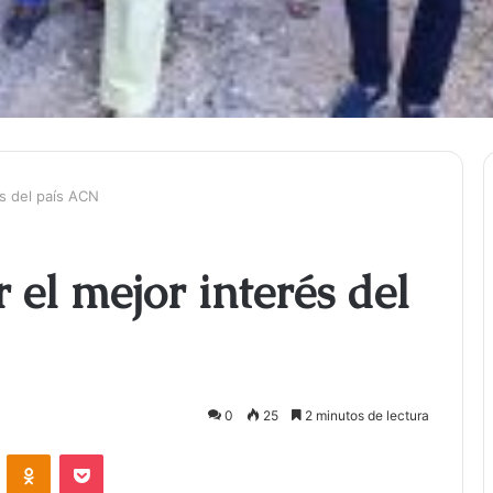
és del país ACN
 el mejor interés del
0
25
2 minutos de lectura
ontakte
Odnoklassniki
Bolsillo