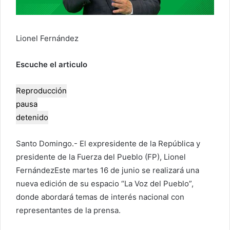
o
e
l
Lionel Fernández
e
c
Escuche el articulo
t
r
Reproducción
ó
pausa
n
detenido
i
c
Santo Domingo.- El expresidente de la República y
o
presidente de la Fuerza del Pueblo (FP),
Lionel
Fernández
Este martes 16 de junio se realizará una
nueva edición de su espacio “La Voz del Pueblo”,
donde abordará temas de interés nacional con
representantes de la prensa.