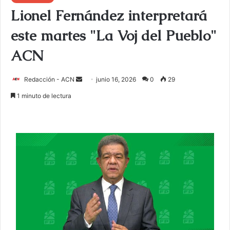
Lionel Fernández interpretará
este martes "La Voj del Pueblo"
ACN
Redacción - ACN
E
junio 16, 2026
0
29
n
1 minuto de lectura
v
i
a
r
u
n
c
o
r
r
e