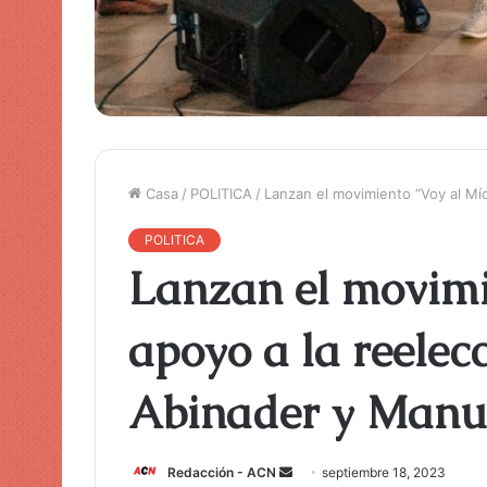
Casa
/
POLITICA
/
Lanzan el movimiento “Voy al Mí
POLITICA
Lanzan el movimi
apoyo a la reelec
Abinader y Manu
Redacción - ACN
E
septiembre 18, 2023