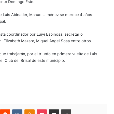
Santo Domingo Este.
nte Luis Abinader, Manuel Jiménez se merece 4 años
pal.
tá coordinador por Luiyi Espinosa, secretario
n, Elizabeth Mazara, Miguel Ángel Sosa entre otros.
ue trabajarán, por el triunfo en primera vuelta de Luis
l Club del Brisal de este municipio.
Reddit
VKontakte
Odnoklassniki
Bolsillo
Compartir a través de Correo electrónico
Imprimir