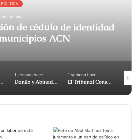
POLITICA
semana hace
ción de cédula de identidad
en algunos municipios ACN
1 semana hace
1 semana hace
1 semana
iró apoyo al diputado Gonzalo Castillo y anunció | ACN
Danilo y Abinadar: atrapados en su propia reforma (Me gusta) | ACN
El Tribunal Constitucional anuló el decreto sobre la venta de alcohol