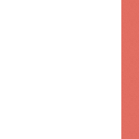
POLITICA
1 semana hace
Dirección de FP retiró apo
 hace
1 semana hace
1 semana hace
La democracia se puede perder en el silencio ACN
¿El apetito de RD es cero? (Me gusta) | ACN
Tobías Crespo acusó al gobierno de "engañar a la población" con préstamos con fines de seguridad vial