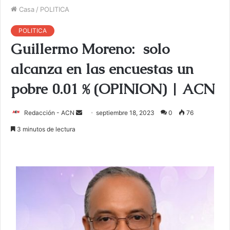
Casa
/
POLITICA
POLITICA
Guillermo Moreno: solo
alcanza en las encuestas un
pobre 0.01 % (OPINION) | ACN
Redacción - ACN
E
septiembre 18, 2023
0
76
n
3 minutos de lectura
v
i
a
r
u
n
c
o