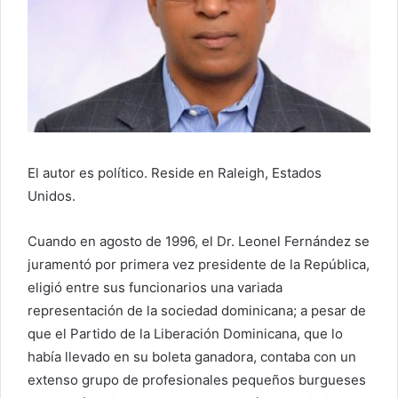
r
r
e
o
e
l
e
c
El autor es político. Reside en Raleigh, Estados
t
Unidos.
r
ó
Cuando en agosto de 1996, el Dr. Leonel Fernández se
n
juramentó por primera vez presidente de la República,
i
eligió entre sus funcionarios una variada
c
o
representación de la sociedad dominicana; a pesar de
que el Partido de la Liberación Dominicana, que lo
había llevado en su boleta ganadora, contaba con un
extenso grupo de profesionales pequeños burgueses