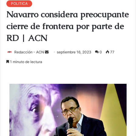
POLITICA
Navarro considera preocupante
cierre de frontera por parte de
RD | ACN
Redacción - ACN
E
septiembre 16, 2023
0
77
n
1 minuto de lectura
v
i
a
r
u
n
c
o
r
r