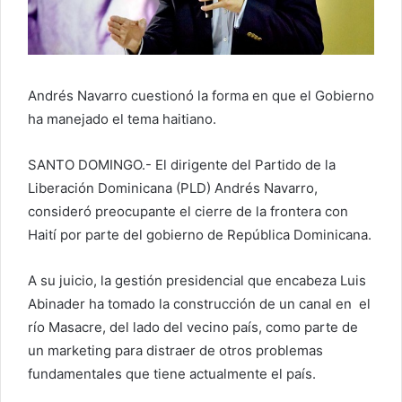
e
o
e
l
Andrés Navarro cuestionó la forma en que el Gobierno
e
ha manejado el tema haitiano.
c
t
r
SANTO DOMINGO.- El dirigente del Partido de la
ó
Liberación Dominicana (PLD) Andrés Navarro,
n
consideró preocupante el cierre de la frontera con
i
Haití por parte del gobierno de República Dominicana.
c
o
A su juicio, la gestión presidencial que encabeza Luis
Abinader ha tomado la construcción de un canal en el
río Masacre, del lado del vecino país, como parte de
un marketing para distraer de otros problemas
fundamentales que tiene actualmente el país.