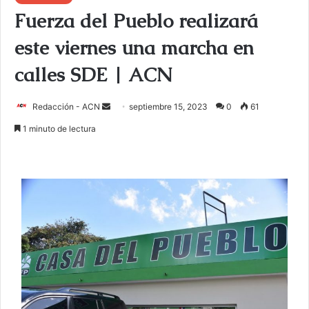
Fuerza del Pueblo realizará
este viernes una marcha en
calles SDE | ACN
Redacción - ACN
E
septiembre 15, 2023
0
61
n
1 minuto de lectura
v
i
a
r
u
n
c
o
r
r
e