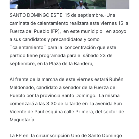
o
e
SANTO DOMINGO ESTE, 15 de septiembre.-
Una
l
caminata de calentamiento
realizara este viernes 15 la
e
Fuerza del Pueblo
(FP)
, en este municipio, en
apoyo
c
a sus candidatos y precandidatos y como
t
¨calentamiento¨ para la concentración que este
r
partido tiene programada para el sábado 23 de
ó
septiembre, en la Plaza de la Bandera,
n
i
Al frente de la marcha de este viernes estará Rubén
c
Maldonado, candidato a senador de la Fuerza del
o
Pueblo por la provincia Santo Domingo. La misma
comenzará
a las 3:30 de la tarde en la avenida San
Vicente de Paul esquina calle Primera, del sector de
Maquetaría.
La FP en la circunscripción Uno de Santo Domingo