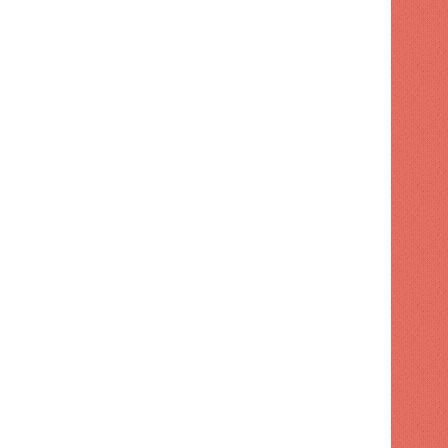
POLITICA
1 semana hace
Dirección de FP retiró apo