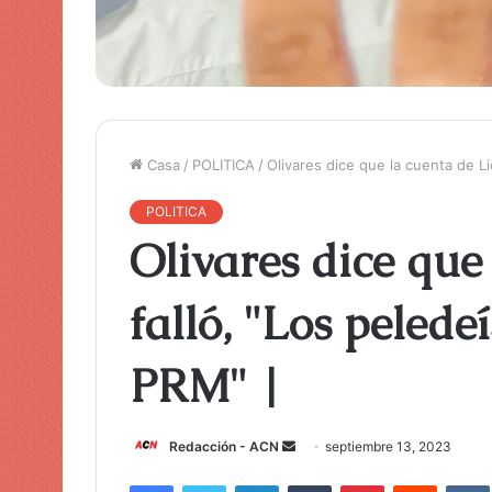
Casa
/
POLITICA
/
Olivares dice que la cuenta de Li
POLITICA
Olivares dice que
falló, "Los pelede
PRM" |
Redacción - ACN
E
septiembre 13, 2023
n
Facebook
Twitter
LinkedIn
Tumblr
Pinterest
Reddit
VK