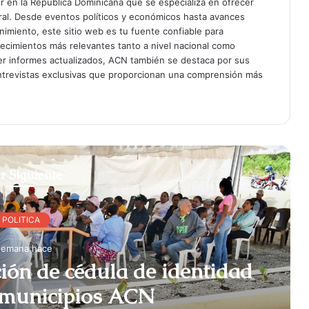
er en la República Dominicana que se especializa en ofrecer
gral. Desde eventos políticos y económicos hasta avances
enimiento, este sitio web es tu fuente confiable para
tecimientos más relevantes tanto a nivel nacional como
er informes actualizados, ACN también se destaca por sus
entrevistas exclusivas que proporcionan una comprensión más
r Siguiente
POLITICA
semana hace
ción de cédula de identidad
en algunos municipios ACN