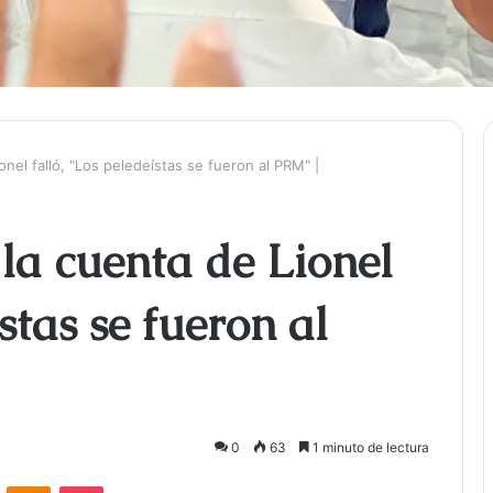
onel falló, "Los peledeístas se fueron al PRM" |
 la cuenta de Lionel
ístas se fueron al
0
63
1 minuto de lectura
ontakte
Odnoklassniki
Bolsillo