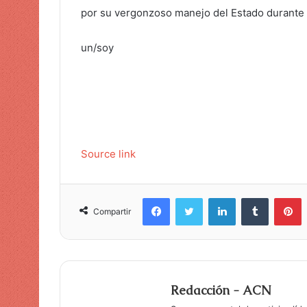
por su vergonzoso manejo del Estado durante v
un/soy
Source link
Facebook
Twitter
LinkedIn
Tumblr
Pinterest
Compartir
Redacción - ACN