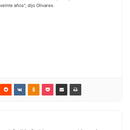
einte años", dijo Olivares.
Reddit
VKontakte
Odnoklassniki
Bolsillo
Compartir a través de Correo electrónico
Imprimir