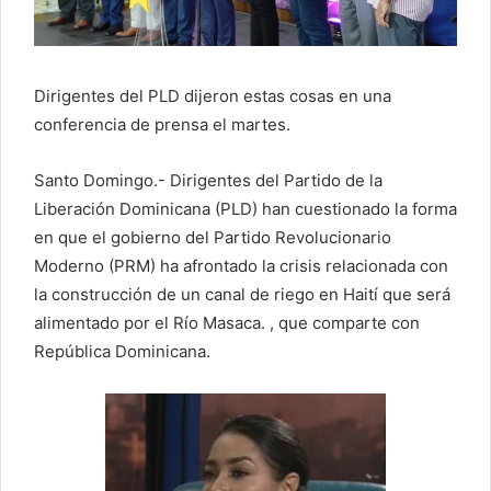
e
o
e
l
Dirigentes del PLD dijeron estas cosas en una
e
conferencia de prensa el martes.
c
t
Santo Domingo.- Dirigentes del Partido de la
r
Liberación Dominicana (PLD) han cuestionado la forma
ó
en que el gobierno del Partido Revolucionario
n
Moderno (PRM) ha afrontado la crisis relacionada con
i
c
la construcción de un canal de riego en Haití que será
o
alimentado por el Río Masaca. , que comparte con
República Dominicana.