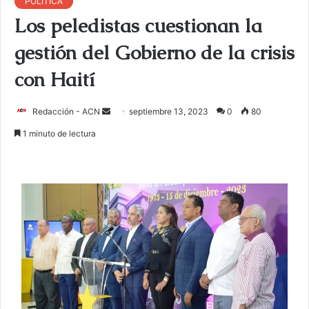
POLITICA
Los peledistas cuestionan la
gestión del Gobierno de la crisis
con Haití
Redacción - ACN
E
septiembre 13, 2023
0
80
n
1 minuto de lectura
v
i
a
r
u
n
c
o
r
r