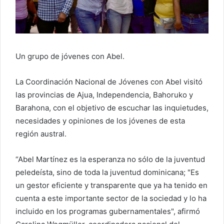
e
o
e
l
Un grupo de jóvenes con Abel.
e
c
t
La Coordinación Nacional de Jóvenes con Abel visitó
r
las provincias de Ajua, Independencia, Bahoruko y
ó
Barahona, con el objetivo de escuchar las inquietudes,
n
necesidades y opiniones de los jóvenes de esta
i
región austral.
c
o
“Abel Martínez es la esperanza no sólo de la juventud
peledeísta, sino de toda la juventud dominicana; "Es
un gestor eficiente y transparente que ya ha tenido en
cuenta a este importante sector de la sociedad y lo ha
incluido en los programas gubernamentales", afirmó