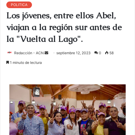
POLITICA
Los jóvenes, entre ellos Abel,
viajan a la región sur antes de
la "Vuelta al Lago".
Redacción - ACN
E
septiembre 12, 2023
0
58
n
1 minuto de lectura
v
i
a
r
u
n
c
o
r
r