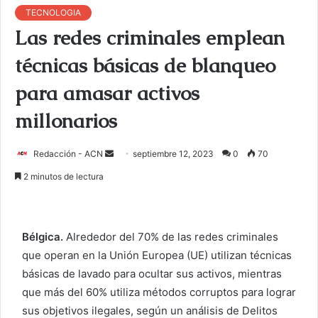
TECNOLOGIA
Las redes criminales emplean
técnicas básicas de blanqueo
para amasar activos
millonarios
Redacción - ACN
E
septiembre 12, 2023
0
70
n
2 minutos de lectura
v
i
a
Bélgica.
Alrededor del 70% de las redes criminales
r
que operan en la Unión Europea (UE) utilizan técnicas
u
básicas de lavado para ocultar sus activos, mientras
n
c
que más del 60% utiliza métodos corruptos para lograr
o
sus objetivos ilegales, según un análisis de Delitos