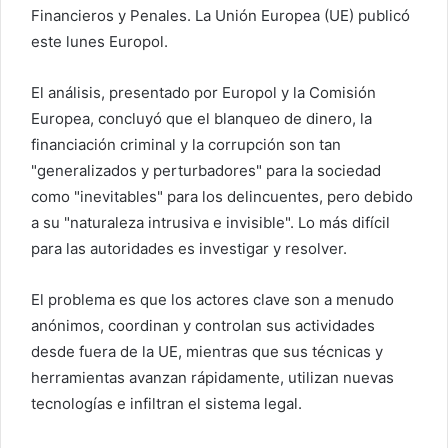
r
Financieros y Penales. La Unión Europea (UE) publicó
r
este lunes Europol.
e
o
El análisis, presentado por Europol y la Comisión
e
Europea, concluyó que el blanqueo de dinero, la
l
financiación criminal y la corrupción son tan
e
"generalizados y perturbadores" para la sociedad
c
como "inevitables" para los delincuentes, pero debido
t
a su "naturaleza intrusiva e invisible". Lo más difícil
r
para las autoridades es investigar y resolver.
ó
n
i
El problema es que los actores clave son a menudo
c
anónimos, coordinan y controlan sus actividades
o
desde fuera de la UE, mientras que sus técnicas y
herramientas avanzan rápidamente, utilizan nuevas
tecnologías e infiltran el sistema legal.