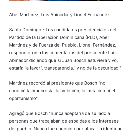
o
e
Abel Martínez, Luis Abinadar y Lionel Fernández
l
e
Santo Domingo.- Los candidatos presidenciales del
c
Partido de la Liberación Dominicana (PLD), Abel
t
r
Martínez y de Fuerza del Pueblo, Lionel Fernández,
ó
respondieron a los comentarios del presidente Luis
n
Abinador diciendo que si Juan Bosch estuviera vivo,
i
estaría "a favor". transparencia." y no de la oscuridad."
c
o
Martínez recordó al presidente que Bosch "no
conoció la hipocresía, la ambición, la imitación ni el
oportunismo".
Agregó que Bosch "nunca aceptaría de su lado a
personas que trabajaban de espaldas a los intereses
del pueblo. Nunca fue conocido por atacar la identidad