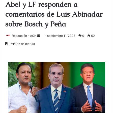
Abel y LF responden a
comentarios de Luis Abinadar
sobre Bosch y Peña
Redacción - ACN
E
septiembre 11, 2023
0
60
n
1 minuto de lectura
v
i
a
r
u
n
c
o
r
r
e