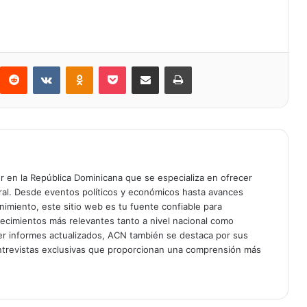
Reddit
VKontakte
Odnoklassniki
Bolsillo
Compartir a través de Correo electrónico
Imprimir
er en la República Dominicana que se especializa en ofrecer
gral. Desde eventos políticos y económicos hasta avances
enimiento, este sitio web es tu fuente confiable para
tecimientos más relevantes tanto a nivel nacional como
er informes actualizados, ACN también se destaca por sus
entrevistas exclusivas que proporcionan una comprensión más