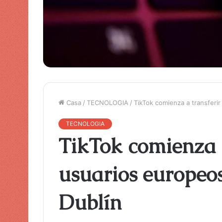
Casa
/
TECNOLOGIA
/
TikTok comienza a transferi
TECNOLOGIA
TikTok comienza a
usuarios europeos
Dublín