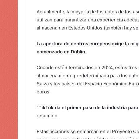
r
Actualmente, la mayoría de los datos de los u
ó
utilizan para garantizar una experiencia adecua
n
almacenan en Estados Unidos (también hay ser
i
c
La apertura de centros europeos exige la mig
o
comenzado en Dublín.
Cuando estén terminados en 2024, estos tres c
almacenamiento predeterminada para los datos
Suiza y los países del Espacio Económico Euro
euros.
"TikTok da el primer paso de la industria par
resumido.
Estas acciones se enmarcan en el Proyecto Clo