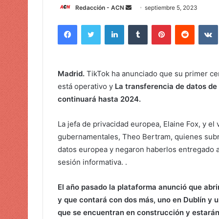
Redacción - ACN
E
septiembre 5, 2023
n
Facebook
Twitter
LinkedIn
Tumblr
Pinterest
Reddit
VK
v
i
a
r
Madrid.
TikTok ha anunciado que su primer cen
u
está operativo y
La transferencia de datos de
n
continuará hasta 2024.
c
o
La jefa de privacidad europea, Elaine Fox, y el
r
gubernamentales, Theo Bertram, quienes subr
r
e
datos europea y negaron haberlos entregado a 
o
sesión informativa. .
e
l
El año pasado la plataforma anunció que abrir
e
y que contará con dos más, uno en Dublín y u
c
que se encuentran en construcción y estarán 
t