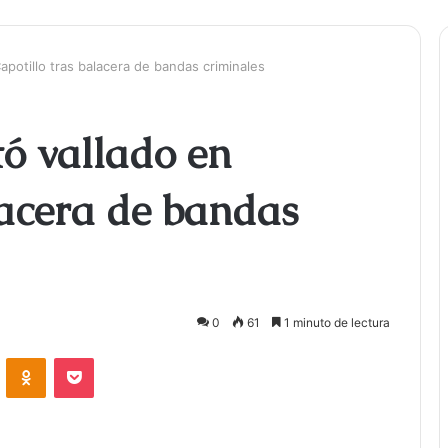
apotillo tras balacera de bandas criminales
ó vallado en
lacera de bandas
0
61
1 minuto de lectura
ontakte
Odnoklassniki
Bolsillo