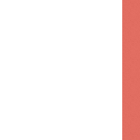
 hace
1 semana hace
1 semana hace
Turismo supervisa intervención en playa El Faro de SPM
Código Penal entra en vigor con 32 cambios
Ayuntamiento de SDE aumenta tarifas para publicidad exterior