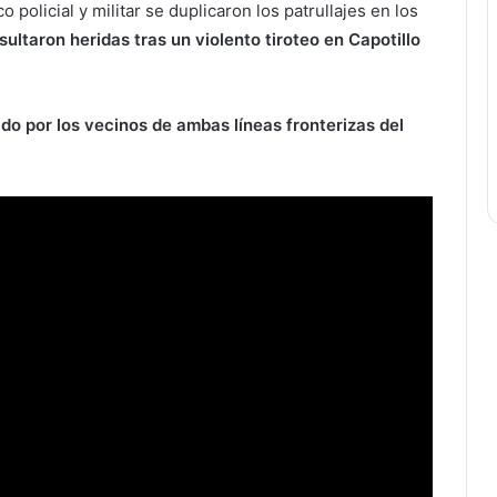
o policial y militar se duplicaron los patrullajes en los
ultaron heridas tras un violento tiroteo en Capotillo
ido por los vecinos de ambas líneas fronterizas del