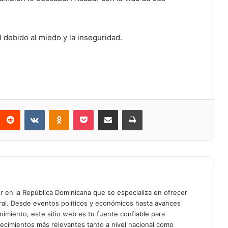
l debido al miedo y la inseguridad.
Reddit
VKontakte
Odnoklassniki
Bolsillo
Compartir a través de Correo electrónico
Imprimir
er en la República Dominicana que se especializa en ofrecer
gral. Desde eventos políticos y económicos hasta avances
enimiento, este sitio web es tu fuente confiable para
tecimientos más relevantes tanto a nivel nacional como