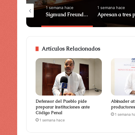
días hace
1 semana hace
1 semana hace
Razones por las que adolescentes cumplen prisión en RD
Sigmund Freund destaca avances en la modernización del Estado
Artículos Relacionados
Defensor del Pueblo pide
Abinader at
preparar instituciones ante
productore
Código Penal
1 semana h
1 semana hace