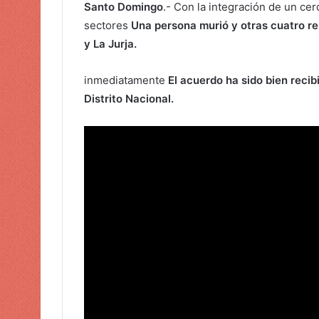
Santo Domingo
.- Con la integración de un cerc
u
sectores
Una persona murió y otras cuatro res
n
y La Jurja.
c
o
inmediatamente
El acuerdo ha sido bien recib
r
Distrito Nacional.
r
e
o
e
l
e
c
t
r
ó
n
i
c