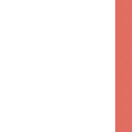
NACIONAL
1 semana hace
Apresan a tres por maniobr
motocicleta