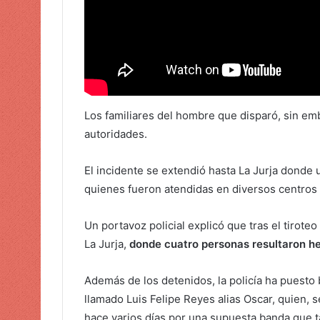
o
Los familiares del hombre que disparó, sin em
autoridades.
El incidente se extendió hasta La Jurja donde 
quienes fueron atendidas en diversos centros 
Un portavoz policial explicó que tras el tirote
La Jurja,
donde cuatro personas resultaron her
Además de los detenidos, la policía ha puesto 
llamado Luis Felipe Reyes alias Oscar, quien, s
hace varios días por una supuesta banda que t