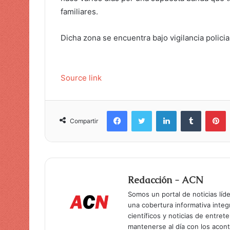
familiares.
Dicha zona se encuentra bajo vigilancia policia
Source link
Facebook
Twitter
LinkedIn
Tumblr
Pinterest
Compartir
Redacción - ACN
Somos un portal de noticias líd
una cobertura informativa inte
científicos y noticias de entret
mantenerse al día con los acon