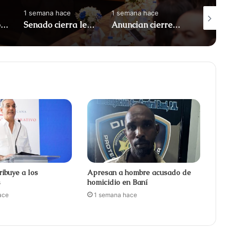
1 semana hace
1 semana hace
1 semana
Apresan a tres por maniobras temerarias en motocicletas
Senado cierra legislatura con 122 leyes aprobadas
Anuncian cierres en el Malecón por Juegos Centroamericanos
ribuye a los
Apresan a hombre acusado de
s
homicidio en Baní
ace
1 semana hace