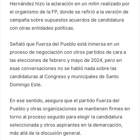
e
Hernández hizo la aclaración en un mitin realizado por
o
el organismo de la FP, donde se refirió a la versión de
e
campaña sobre supuestos acuerdos de candidatura
l
con otras entidades políticas.
e
c
Señaló que Fuerza del Pueblo está inmersa en un
t
proceso de negociación con otros partidos de cara a
r
las elecciones de febrero y mayo de 2024, pero en
ó
esas conversaciones no se habló nada sobre las
n
i
candidaturas al Congreso y municipales de Santo
c
Domingo Este.
o
En ese sentido, asegura que el partido Fuerza del
Pueblo y otras organizaciones se mantienen firmes en
torno al proceso seguido para elegir la candidatura
seleccionada y otros aspirantes en la demarcación,
más allá de la discusión general.