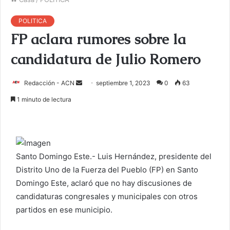
POLITICA
FP aclara rumores sobre la
candidatura de Julio Romero
Redacción - ACN
E
septiembre 1, 2023
0
63
n
1 minuto de lectura
v
i
a
r
Santo Domingo Este.- Luis Hernández, presidente del
u
Distrito Uno de la Fuerza del Pueblo (FP) en Santo
n
c
Domingo Este, aclaró que no hay discusiones de
o
candidaturas congresales y municipales con otros
r
partidos en ese municipio.
r