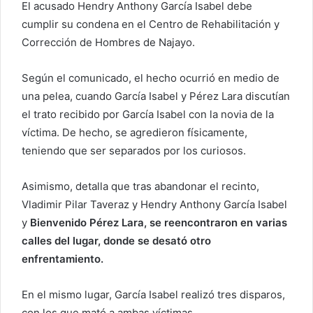
r
El acusado Hendry Anthony García Isabel debe
r
cumplir su condena en el Centro de Rehabilitación y
e
Corrección de Hombres de Najayo.
o
e
Según el comunicado, el hecho ocurrió en medio de
l
una pelea, cuando García Isabel y Pérez Lara discutían
e
el trato recibido por García Isabel con la novia de la
c
víctima. De hecho, se agredieron físicamente,
t
teniendo que ser separados por los curiosos.
r
ó
Asimismo, detalla que tras abandonar el recinto,
n
Vladimir Pilar Taveraz y Hendry Anthony García Isabel
i
c
y
Bienvenido Pérez Lara, se reencontraron en varias
o
calles del lugar, donde se desató otro
enfrentamiento.
En el mismo lugar, García Isabel realizó tres disparos,
con los que mató a ambas víctimas.