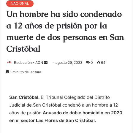
NACIONAL
Un hombre ha sido condenado
a 12 años de prisión por la
muerte de dos personas en San
Cristóbal
Redacción - ACN
E
agosto 29, 2023
0
64
n
1 minuto de lectura
v
i
a
San Cristóbal.
El Tribunal Colegiado del Distrito
r
Judicial de San Cristóbal condenó a un hombre a 12
u
años de prisión
Acusado de doble homicidio en 2020
n
c
en el sector Las Flores de San Cristóbal.
o