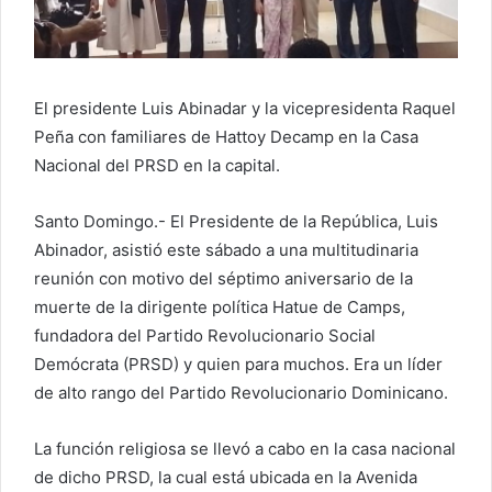
e
o
e
l
El presidente Luis Abinadar y la vicepresidenta Raquel
e
Peña con familiares de Hattoy Decamp en la Casa
c
Nacional del PRSD en la capital.
t
r
Santo Domingo.- El Presidente de la República, Luis
ó
n
Abinador, asistió este sábado a una multitudinaria
i
reunión con motivo del séptimo aniversario de la
c
muerte de la dirigente política Hatue de Camps,
o
fundadora del Partido Revolucionario Social
Demócrata (PRSD) y quien para muchos. Era un líder
de alto rango del Partido Revolucionario Dominicano.
La función religiosa se llevó a cabo en la casa nacional
de dicho PRSD, la cual está ubicada en la Avenida