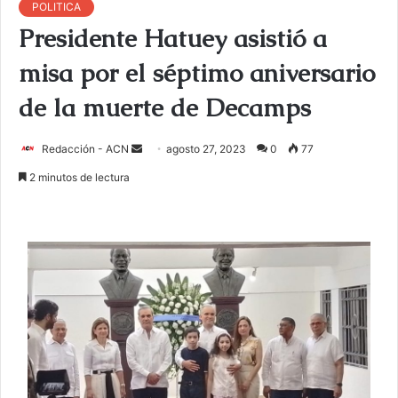
POLITICA
Presidente Hatuey asistió a
misa por el séptimo aniversario
de la muerte de Decamps
Redacción - ACN
E
agosto 27, 2023
0
77
n
2 minutos de lectura
v
i
a
r
u
n
c
o
r
r