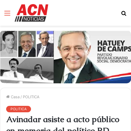
Menú
B
d
Casa
/
POLITICA
POLITICA
Avinadar asiste a acto público
en memoria del político RD