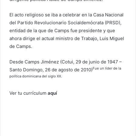
e
c
El acto religioso se iba a celebrar en la Casa Nacional
t
del Partido Revolucionario Socialdemócrata (PRSD),
r
entidad de la que de Camps fue presidente y que
ó
ahora dirige el actual ministro de Trabajo, Luis Miguel
n
de Camps.
i
c
Desde Camps Jiménez (Cotui, 29 de junio de 1947 –
o
Fue un líder de la
Santo Domingo, 26 de agosto de 2010)
política dominicana del siglo XX.
Ver tu currículum
aquí