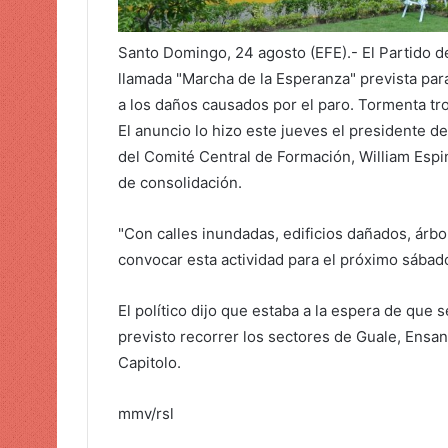
c
o
Santo Domingo, 24 agosto (EFE).- El Partido d
llamada "Marcha de la Esperanza" prevista para
a los daños causados ​​por el paro. Tormenta tr
El anuncio lo hizo este jueves el presidente de
del Comité Central de Formación, William Espi
de consolidación.
"Con calles inundadas, edificios dañados, árbo
convocar esta actividad para el próximo sábad
El político dijo que estaba a la espera de que 
previsto recorrer los sectores de Guale, Ensanc
Capitolo.
mmv/rsl