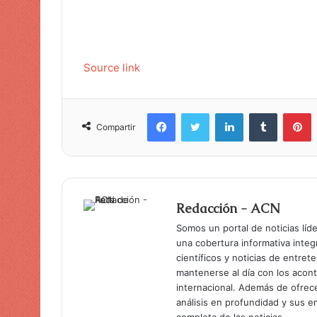
Source link
Facebook
Twitter
LinkedIn
Tumblr
Pinterest
Compartir
Redacción - ACN
Somos un portal de noticias líd
una cobertura informativa inte
científicos y noticias de entret
mantenerse al día con los acon
internacional. Además de ofrec
análisis en profundidad y sus 
completa de las noticias.