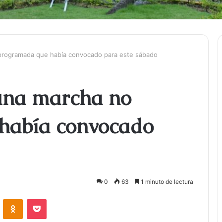
programada que había convocado para este sábado
una marcha no
había convocado
0
63
1 minuto de lectura
ontakte
Odnoklassniki
Bolsillo