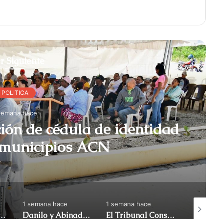
r Siguiente
POLITICA
semana hace
ción de cédula de identidad
en algunos municipios ACN
1 semana hace
1 semana hace
1 semana
iró apoyo al diputado Gonzalo Castillo y anunció | ACN
Danilo y Abinadar: atrapados en su propia reforma (Me gusta) | ACN
El Tribunal Constitucional anuló el decreto sobre la venta de alcohol