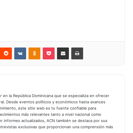
Reddit
VKontakte
Odnoklassniki
Bolsillo
Compartir a través de Correo electrónico
Imprimir
er en la República Dominicana que se especializa en ofrecer
gral. Desde eventos políticos y económicos hasta avances
enimiento, este sitio web es tu fuente confiable para
tecimientos más relevantes tanto a nivel nacional como
er informes actualizados, ACN también se destaca por sus
entrevistas exclusivas que proporcionan una comprensión más