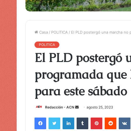
Casa
/
POLITICA
/
El PLD postergó una marcha no 
POLITICA
El PLD postergó 
programada que 
para este sábado
Redacción - ACN
E
agosto 25, 2023
n
Facebook
Twitter
LinkedIn
Tumblr
Pinterest
Reddit
VK
v
i