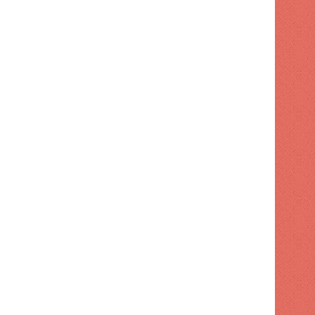
POLITICA
1 semana hace
Dirección de FP retiró apo
 hace
1 semana hace
1 semana hace
La democracia se puede perder en el silencio ACN
¿El apetito de RD es cero? (Me gusta) | ACN
Tobías Crespo acusó al gobierno de "engañar a la población" con préstamos con fines de seguridad vial