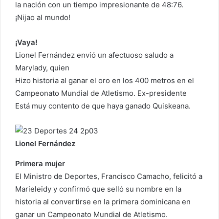
c
la nación con un tiempo impresionante de 48:76.
o
¡Nijao al mundo!
r
r
¡Vaya!
e
Lionel Fernández envió un afectuoso saludo a
o
Marylady, quien
e
Hizo historia al ganar el oro en los 400 metros en el
l
Campeonato Mundial de Atletismo. Ex-presidente
e
Está muy contento de que haya ganado Quiskeana.
c
t
r
Lionel Fernández
ó
n
Primera mujer
i
El Ministro de Deportes, Francisco Camacho, felicitó a
c
Marieleidy y confirmó que selló su nombre en la
o
historia al convertirse en la primera dominicana en
ganar un Campeonato Mundial de Atletismo.