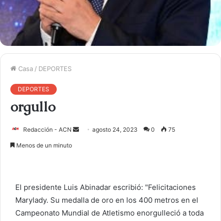
Casa
/
DEPORTES
DEPORTES
orgullo
Redacción - ACN
E
agosto 24, 2023
0
75
n
Menos de un minuto
v
i
a
El presidente Luis Abinadar escribió: "Felicitaciones
r
Marylady. Su medalla de oro en los 400 metros en el
u
Campeonato Mundial de Atletismo enorgulleció a toda
n