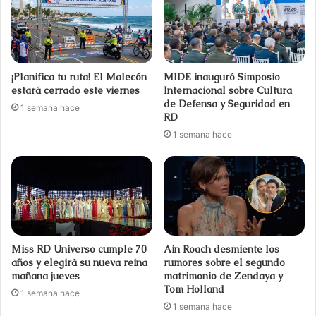
¡Planifica tu ruta! El Malecón
MIDE inauguró Simposio
estará cerrado este viernes
Internacional sobre Cultura
de Defensa y Seguridad en
1 semana hace
RD
1 semana hace
Miss RD Universo cumple 70
Ain Roach desmiente los
años y elegirá su nueva reina
rumores sobre el segundo
mañana jueves
matrimonio de Zendaya y
Tom Holland
1 semana hace
1 semana hace