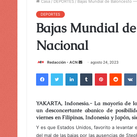
Casa
/
DEPORTES
/
Bajas Mundial de Baloncesto —
DEPORTES
Bajas Mundial de
Nacional
Redacción - ACN
E
agosto 24, 2023
n
Facebook
Twitter
LinkedIn
Tumblr
Pinterest
Reddit
VK
v
i
a
r
YAKARTA, Indonesia.- La mayoría de los
u
un desconcertante abanico de posibili
n
viernes en Filipinas, Indonesia y Japón, 
c
Y es que Estados Unidos, favorito a levantar
o
del mal de las bajas por las ausencias de St
r