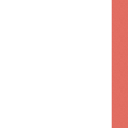
DEPORTES
1 semana hace
Protestas en Santo Doming
energía de siete horas y altos
 hace
1 semana hace
1 semana hace
Los Juegos Centroamericanos y del Caribe avanzan a buen ritmo
Javier Grulan ataca a los "haters".
Javier Núñez gana plata y Josué Domínguez bronce en natación en Santo Domingo 2026