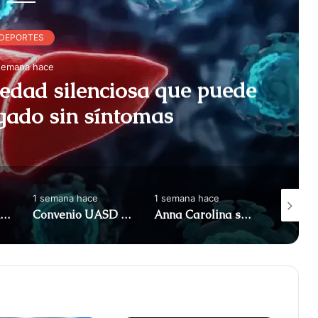
DEPORTES
semana hace
medad silenciosa que puede
ígado sin síntomas
1 semana hace
1 semana hace
1 semana
Protestas en Santo Domingo por cortes de energía de siete horas y altos costos de facturas
Convenio UASD y Fundación Hospital Buen Samaritano fortalecerán la salud en la Provincia Oriental
Anna Carolina se disculpa por anunciar que es responsable de portarse mal con las mujeres