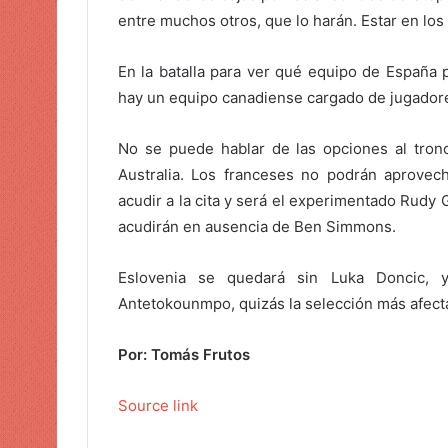
entre muchos otros, que lo harán. Estar en lo
r
e
o
En la batalla para ver qué equipo de España 
e
hay un equipo canadiense cargado de jugadore
l
e
No se puede hablar de las opciones al tro
c
Australia. Los franceses no podrán aprovec
t
acudir a la cita y será el experimentado Rudy 
r
acudirán en ausencia de Ben Simmons.
ó
n
Eslovenia se quedará sin Luka Doncic, y
i
Antetokounmpo, quizás la selección más afecta
c
o
Por: Tomás Frutos
Source link