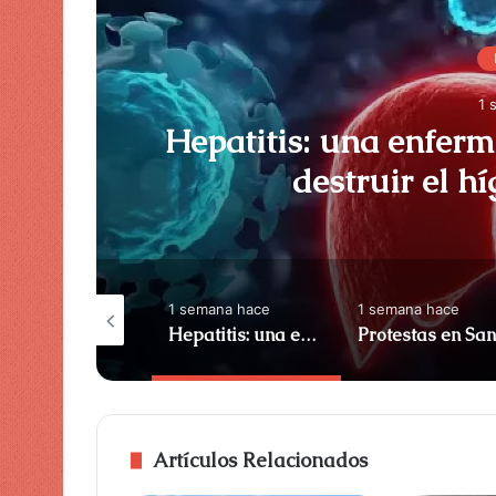
1 
Hepatitis: una enfer
destruir el h
semana hace
1 semana hace
1 semana hace
ití y Simpson
Hepatitis: una enfermedad silenciosa que puede destruir el hígado sin síntomas
Artículos Relacionados