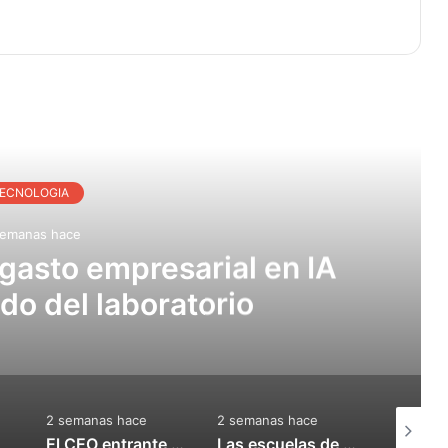
r Siguiente
ECNOLOGIA
semanas hace
n título)
2 semanas hace
1 semana hace
1 semana
El CEO entrante de Apple quiere aprovechar la carrera cinematográfica y televisiva de la compañía
Las escuelas de Nueva York ponen en pausa al robot humanoide 'Sally' después del rechazo estatal y sindical
Agon recauda 30 millones de dólares para construir el campo de batalla sintético europeo para la IA de defensa