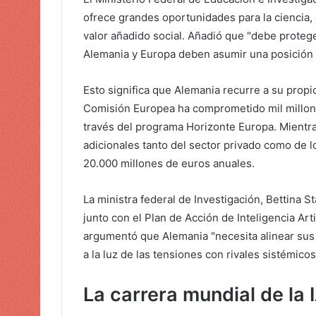
e
ofrece grandes oportunidades para la ciencia, e
o
valor añadido social. Añadió que "debe protege
e
Alemania y Europa deben asumir una posición 
l
e
Esto significa que Alemania recurre a su propi
c
Comisión Europea ha comprometido mil millones
t
través del programa Horizonte Europa. Mientra
r
adicionales tanto del sector privado como de 
ó
20.000 millones de euros anuales.
n
i
La ministra federal de Investigación, Bettina 
c
junto con el Plan de Acción de Inteligencia Arti
o
argumentó que Alemania "necesita alinear sus
a la luz de las tensiones con rivales sistémico
La carrera mundial de la 