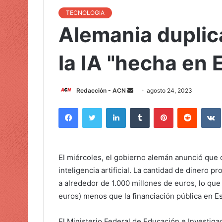
TECNOLOGIA
Alemania duplica
la IA "hecha en 
Redacción - ACN
E
agosto 24, 2023
n
Facebook
Twitter
LinkedIn
Tumblr
Pinterest
Reddit
VK
v
i
a
r
El miércoles, el gobierno alemán anunció que ca
u
inteligencia artificial. La cantidad de dinero 
n
a alrededor de 1.000 millones de euros, lo qu
c
euros) menos que la financiación pública en E
o
r
El Ministerio Federal de Educación e Investigac
r