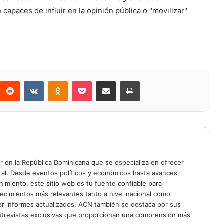
 capaces de influir en la opinión pública o "movilizar"
Reddit
VKontakte
Odnoklassniki
Bolsillo
Compartir a través de Correo electrónico
Imprimir
er en la República Dominicana que se especializa en ofrecer
gral. Desde eventos políticos y económicos hasta avances
enimiento, este sitio web es tu fuente confiable para
tecimientos más relevantes tanto a nivel nacional como
er informes actualizados, ACN también se destaca por sus
entrevistas exclusivas que proporcionan una comprensión más