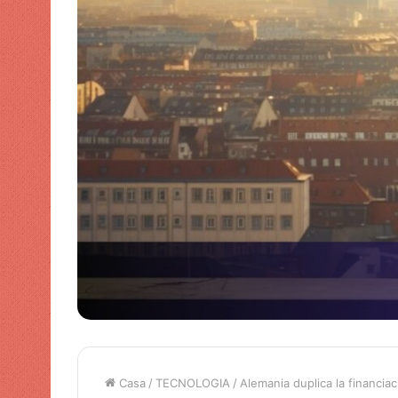
Casa
/
TECNOLOGIA
/
Alemania duplica la financia