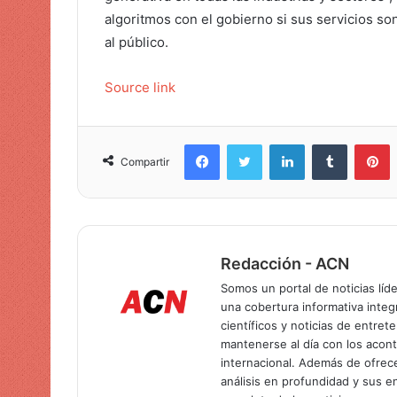
algoritmos con el gobierno si sus servicios son
al público.
Source link
Facebook
Twitter
LinkedIn
Tumblr
Pinterest
Compartir
Redacción - ACN
Somos un portal de noticias líd
una cobertura informativa inte
científicos y noticias de entret
mantenerse al día con los acon
internacional. Además de ofrec
análisis en profundidad y sus 