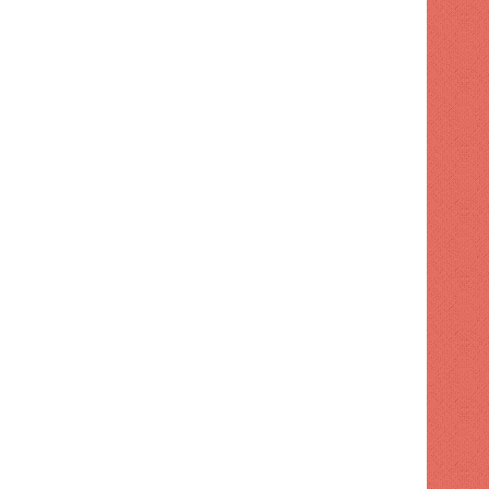
TECNOLOGIA
2 semanas hace
El CEO entrante de Apple qui
carrera cinematográfica y 
compañía
 hace
1 semana hace
1 semana hace
El Ferrari EV del que todo el mundo se burlaba se ha agotado silenciosamente
Mater superó los ingresos, pero el flujo de caja libre cayó un 91%
Trump exime a los centros de datos y a los cohetes de las leyes medioambientales