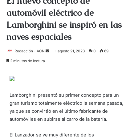
El nuevo concepto de
automóvil eléctrico de
Lamborghini se inspiró en las
naves espaciales
Redacción - ACN
E
agosto 21, 2023
0
69
n
2 minutos de lectura
v
i
a
r
Lamborghini presentó su primer concepto para un
u
gran turismo totalmente eléctrico la semana pasada,
n
c
ya que se convirtió en el último fabricante de
o
automóviles en subirse al carro de la batería.
r
r
El Lanzador se ve muy diferente de los