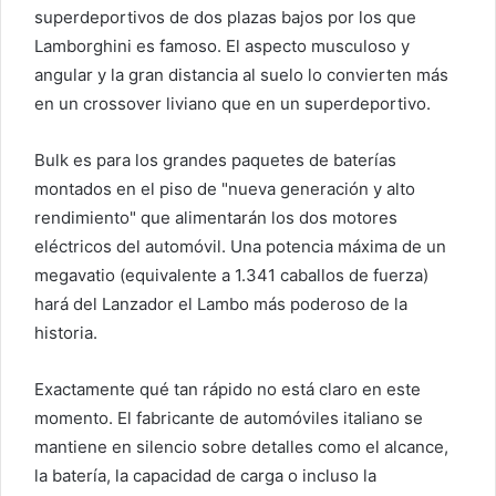
e
superdeportivos de dos plazas bajos por los que
o
Lamborghini es famoso. El aspecto musculoso y
e
angular y la gran distancia al suelo lo convierten más
l
en un crossover liviano que en un superdeportivo.
e
c
Bulk es para los grandes paquetes de baterías
t
montados en el piso de "nueva generación y alto
r
rendimiento" que alimentarán los dos motores
ó
eléctricos del automóvil. Una potencia máxima de un
n
i
megavatio (equivalente a 1.341 caballos de fuerza)
c
hará del Lanzador el Lambo más poderoso de la
o
historia.
Exactamente qué tan rápido no está claro en este
momento. El fabricante de automóviles italiano se
mantiene en silencio sobre detalles como el alcance,
la batería, la capacidad de carga o incluso la