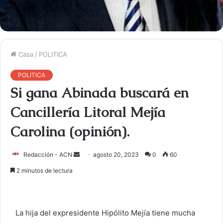
Casa
/
POLITICA
POLITICA
Si gana Abinada buscará en
Cancillería Litoral Mejía
Carolina (opinión).
Redacción - ACN
E
agosto 20, 2023
0
60
n
2 minutos de lectura
v
i
a
La hija del expresidente Hipólito Mejía tiene mucha
r