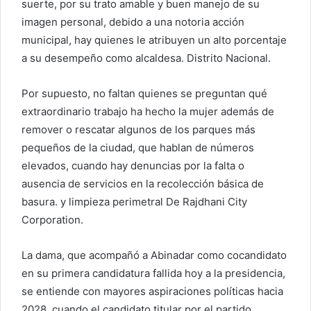
suerte, por su trato amable y buen manejo de su
u
imagen personal, debido a una notoria acción
n
c
municipal, hay quienes le atribuyen un alto porcentaje
o
a su desempeño como alcaldesa. Distrito Nacional.
r
r
Por supuesto, no faltan quienes se preguntan qué
e
extraordinario trabajo ha hecho la mujer además de
o
remover o rescatar algunos de los parques más
e
pequeños de la ciudad, que hablan de números
l
elevados, cuando hay denuncias por la falta o
e
ausencia de servicios en la recolección básica de
c
basura. y limpieza perimetral De Rajdhani City
t
Corporation.
r
ó
La dama, que acompañó a Abinadar como cocandidato
n
i
en su primera candidatura fallida hoy a la presidencia,
c
se entiende con mayores aspiraciones políticas hacia
o
2028, cuando el candidato titular por el partido