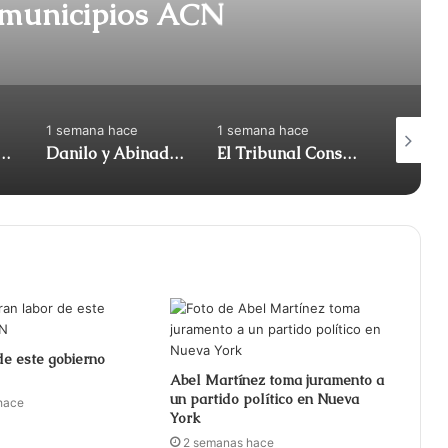
en algunos municipios ACN
1 semana hace
1 semana hace
1 semana
iró apoyo al diputado Gonzalo Castillo y anunció | ACN
Danilo y Abinadar: atrapados en su propia reforma (Me gusta) | ACN
El Tribunal Constitucional anuló el decreto sobre la venta de alcohol
de este gobierno
Abel Martínez toma juramento a
un partido político en Nueva
hace
York
2 semanas hace