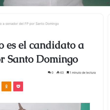
o a senador del FP por Santo Domingo
es el candidato a
or Santo Domingo
0
63
1 minuto de lectura
ontakte
Odnoklassniki
Bolsillo