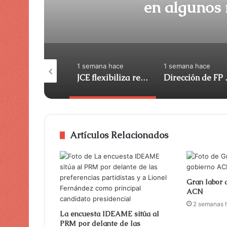
semana hace
1 semana hace
1 semana hace
La Asociación de Juristas insta al exfiscal a detener el proceso ACN
JCE flexibiliza renovación de cédula de identidad en algunos municipios ACN
Dirección de FP ret
Artículos Relacionados
Gran labor 
ACN
2 semanas 
La encuesta IDEAME sitúa al
PRM por delante de las