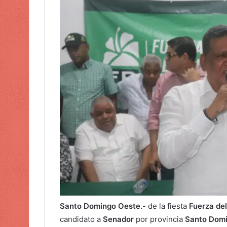
n
c
o
r
r
e
o
e
l
e
c
t
r
ó
n
i
c
Santo Domingo Oeste.-
de la fiesta
Fuerza del
o
candidato a
Senador
por provincia
Santo Domi