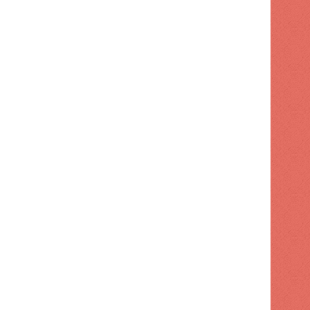
POLITICA
1 semana hace
Dirección de FP retiró apo