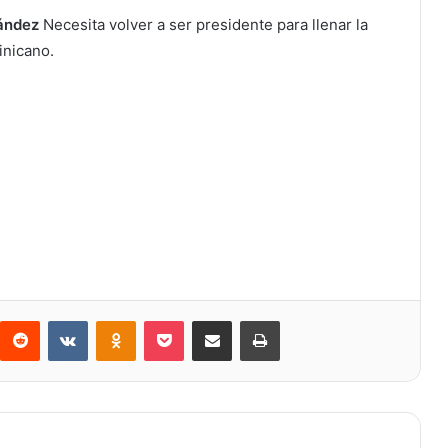
ández
Necesita volver a ser presidente para llenar la
inicano.
Reddit
VKontakte
Odnoklassniki
Bolsillo
Compartir a través de Correo electrónico
Imprimir