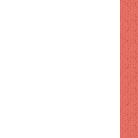
 hace
1 semana hace
2 semanas hace
La democracia se puede perder en el silencio ACN
¿El apetito de RD es cero? (Me gusta) | ACN
Tobías Crespo acusó al gobierno de "engañar a la población" con préstamos con fines de seguridad vial