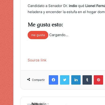
Candidato a Senador Dr.
indio
qué
Lionel Fern
heladera y encender la estufa en el hogar dom
Me gusta esto:
Cargando…
me gusta
Source link
Facebook
Twitter
LinkedIn
Tumblr
Pinterest
Compartir