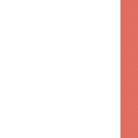
POLITICA
1 semana hace
Dirección de FP retiró apo
 hace
1 semana hace
1 semana hace
La democracia se puede perder en el silencio ACN
¿El apetito de RD es cero? (Me gusta) | ACN
Tobías Crespo acusó al gobierno de "engañar a la población" con préstamos con fines de seguridad vial