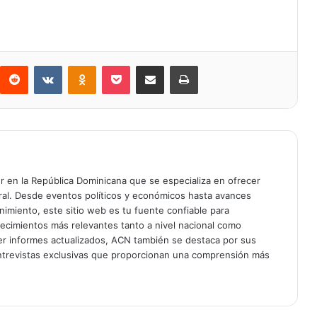
Reddit
VKontakte
Odnoklassniki
Bolsillo
Compartir a través de Correo electrónico
Imprimir
er en la República Dominicana que se especializa en ofrecer
gral. Desde eventos políticos y económicos hasta avances
enimiento, este sitio web es tu fuente confiable para
tecimientos más relevantes tanto a nivel nacional como
er informes actualizados, ACN también se destaca por sus
entrevistas exclusivas que proporcionan una comprensión más