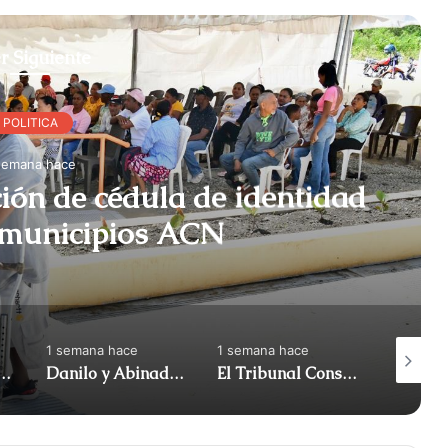
r Siguiente
POLITICA
semana hace
ción de cédula de identidad
en algunos municipios ACN
1 semana hace
1 semana hace
1 semana
iró apoyo al diputado Gonzalo Castillo y anunció | ACN
Danilo y Abinadar: atrapados en su propia reforma (Me gusta) | ACN
El Tribunal Constitucional anuló el decreto sobre la venta de alcohol