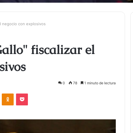
 el negocio con explosivos
allo" fiscalizar el
sivos
0
78
1 minuto de lectura
ontakte
Odnoklassniki
Bolsillo