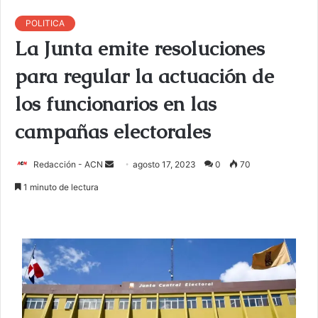
POLITICA
La Junta emite resoluciones
para regular la actuación de
los funcionarios en las
campañas electorales
Redacción - ACN
E
agosto 17, 2023
0
70
n
1 minuto de lectura
v
i
a
r
u
n
c
o