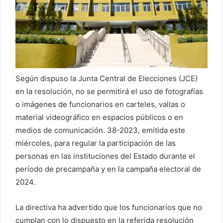
r
r
e
o
e
l
Según dispuso la Junta Central de Elecciones (JCE)
e
en la resolución, no se permitirá el uso de fotografías
c
o imágenes de funcionarios en carteles, vallas o
t
material videográfico en espacios públicos o en
r
medios de comunicación. 38-2023, emitida este
ó
miércoles, para regular la participación de las
n
i
personas en las instituciones del Estado durante el
c
período de precampaña y en la campaña electoral de
o
2024.
La directiva ha advertido que los funcionarios que no
cumplan con lo dispuesto en la referida resolución