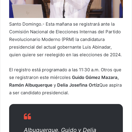
e
o
e
Santo Domingo.- Esta mañana se registrará ante la
l
Comisión Nacional de Elecciones Internas del Partido
e
Revolucionario Moderno (PRM) la candidatura
c
t
presidencial del actual gobernante Luis Abinadar,
r
quien quiere ser reelegido en las elecciones de 2024.
ó
n
El registro está programado a las 11:30 a.m. Otros que
i
se registraron este miércoles
Guido Gómez Mazara,
c
Ramón Albuquerque
y
Delia Josefina Ortíz
Que aspira
o
a ser candidato presidencial.
Albuquerque, Guido y Delia