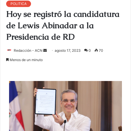
POLITICA
Hoy se registró la candidatura
de Lewis Abinadar a la
Presidencia de RD
Redacción - ACN
E
agosto 17, 2023
0
70
n
Menos de un minuto
v
i
a
r
u
n
c
o
r
r