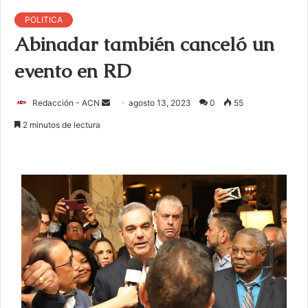
POLITICA
Abinadar también canceló un
evento en RD
Redacción - ACN
E
agosto 13, 2023
0
55
n
2 minutos de lectura
v
i
a
r
u
n
c
o
r
r
e