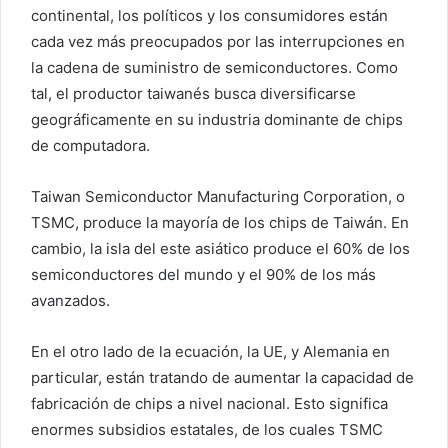
e
continental, los políticos y los consumidores están
o
cada vez más preocupados por las interrupciones en
e
la cadena de suministro de semiconductores. Como
l
tal, el productor taiwanés busca diversificarse
e
geográficamente en su industria dominante de chips
c
de computadora.
t
r
Taiwan Semiconductor Manufacturing Corporation, o
ó
TSMC, produce la mayoría de los chips de Taiwán. En
n
i
cambio, la isla del este asiático produce el 60% de los
c
semiconductores del mundo y el 90% de los más
o
avanzados.
En el otro lado de la ecuación, la UE, y Alemania en
particular, están tratando de aumentar la capacidad de
fabricación de chips a nivel nacional. Esto significa
enormes subsidios estatales, de los cuales TSMC