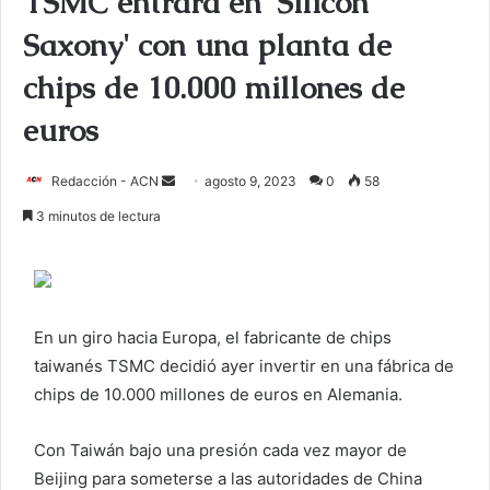
TSMC entrará en 'Silicon
Saxony' con una planta de
chips de 10.000 millones de
euros
Redacción - ACN
E
agosto 9, 2023
0
58
n
3 minutos de lectura
v
i
a
r
En un giro hacia Europa, el fabricante de chips
u
taiwanés TSMC decidió ayer invertir en una fábrica de
n
c
chips de 10.000 millones de euros en Alemania.
o
r
Con Taiwán bajo una presión cada vez mayor de
r
Beijing para someterse a las autoridades de China