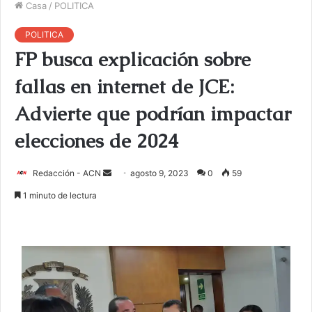
Casa
/
POLITICA
POLITICA
FP busca explicación sobre
fallas en internet de JCE:
Advierte que podrían impactar
elecciones de 2024
Redacción - ACN
E
agosto 9, 2023
0
59
n
1 minuto de lectura
v
i
a
r
u
n
c