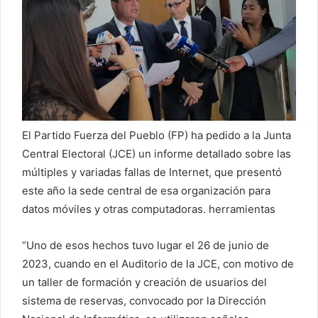
o
r
r
e
o
e
l
e
El Partido Fuerza del Pueblo (FP) ha pedido a la Junta
c
Central Electoral (JCE) un informe detallado sobre las
t
múltiples y variadas fallas de Internet, que presentó
r
este año la sede central de esa organización para
ó
datos móviles y otras computadoras. herramientas
n
i
“Uno de esos hechos tuvo lugar el 26 de junio de
c
2023, cuando en el Auditorio de la JCE, con motivo de
o
un taller de formación y creación de usuarios del
sistema de reservas, convocado por la Dirección