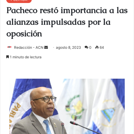
Pacheco restó importancia a las
alianzas impulsadas por la
oposición
Redacción - ACN
E
agosto 8, 2023
0
64
n
1 minuto de lectura
v
i
a
r
u
n
c
o
r
r
e