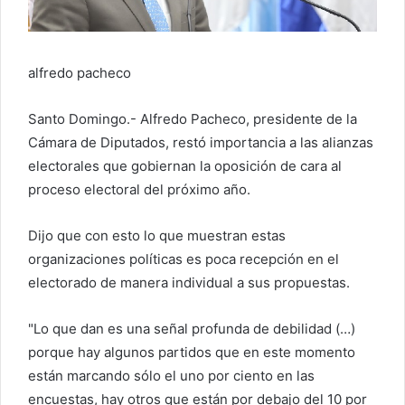
o
e
l
alfredo pacheco
e
c
Santo Domingo.- Alfredo Pacheco, presidente de la
t
Cámara de Diputados, restó importancia a las alianzas
r
electorales que gobiernan la oposición de cara al
ó
proceso electoral del próximo año.
n
i
Dijo que con esto lo que muestran estas
c
organizaciones políticas es poca recepción en el
o
electorado de manera individual a sus propuestas.
"Lo que dan es una señal profunda de debilidad (…)
porque hay algunos partidos que en este momento
están marcando sólo el uno por ciento en las
encuestas, hay otros que están por debajo del 10 por